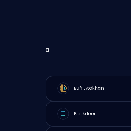
B
Buff Atakhan
Backdoor