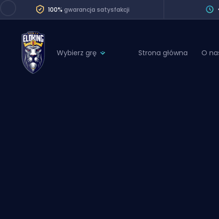
100%
gwarancja satysfakcji
Wybierz grę
Strona główna
O na
League of Legends
League 
Marvel Rivals
SERVICES
Valorant
Division Boos
Dota 2
Placements
Counter-Strike
Wins
Overwatch 2
Coaching
Rocket League
Path of Exile 2
Teammate