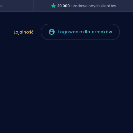
wo
20 000+
zadowolonych klientów
Logowanie dla członków
Lojalność