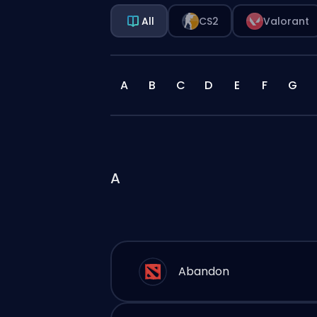
All
CS2
Valorant
A
B
C
D
E
F
G
A
Abandon