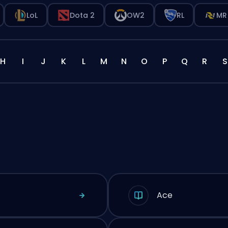
LoL
Dota 2
OW2
RL
MR
H
I
J
K
L
M
N
O
P
Q
R
S
Ace