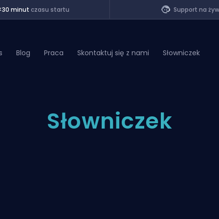
<30 minut
czasu startu
Support na ży
s
Blog
Praca
Skontaktuj się z nami
Słowniczek
of Legends
Słowniczek
t