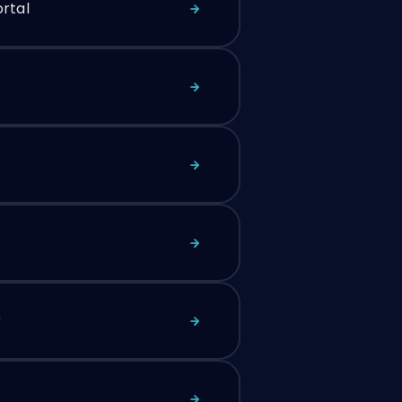
rtal
r