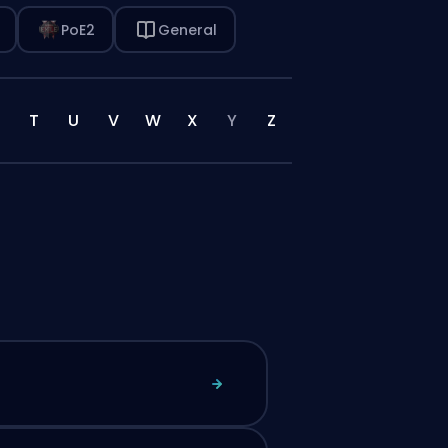
PoE2
General
T
U
V
W
X
Y
Z