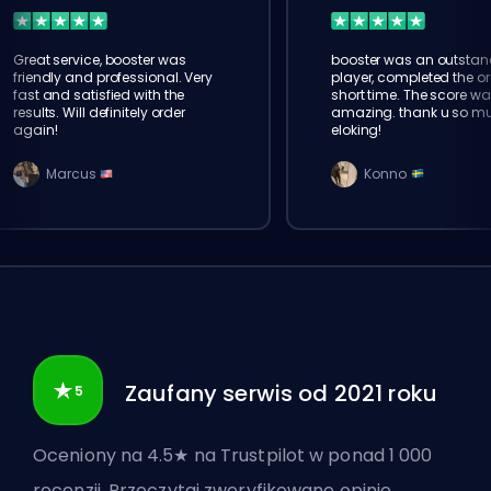
Great service, booster was
booster was an outstan
friendly and professional. Very
player, completed the or
fast and satisfied with the
short time. The score wa
results. Will definitely order
amazing. thank u so m
again!
eloking!
Marcus
Konno
Zaufany serwis od 2021 roku
Oceniony na 4.5★ na Trustpilot w ponad 1 000
recenzji. Przeczytaj zweryfikowane opinie