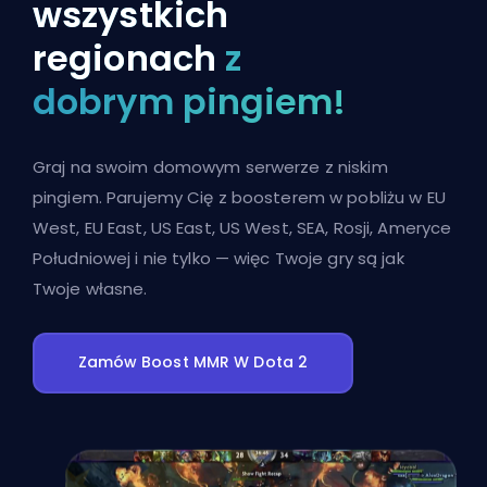
wszystkich
regionach
z
dobrym pingiem!
Graj na swoim domowym serwerze z niskim
pingiem. Parujemy Cię z boosterem w pobliżu w EU
West, EU East, US East, US West, SEA, Rosji, Ameryce
Południowej i nie tylko — więc Twoje gry są jak
Twoje własne.
Zamów Boost MMR W Dota 2