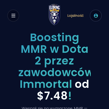
Lojalność
Boosting
MMR w Dota
2 przez
zawodowców
Immortal
od
$7.48
!
Wespnij się na wymarzone MMR —