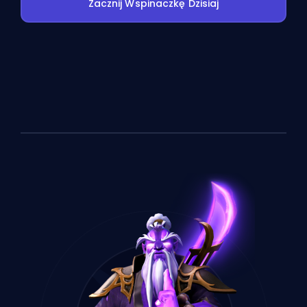
Zacznij Wspinaczkę Dzisiaj