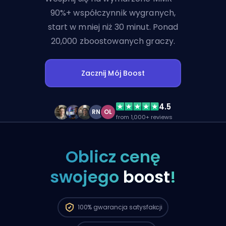
90%+ współczynnik wygranych,
start w mniej niż 30 minut. Ponad
20,000 zboostowanych graczy.
Zacznij Mój Boost
4.5
RN
OL
from 1,000+ reviews
Oblicz cenę
swojego
boost
!
Gracze Immortal z regionu North America
są dostępni i mogą zacząć realizować
100%
gwarancja satysfakcji
twoje zamówienie już teraz. 🔥