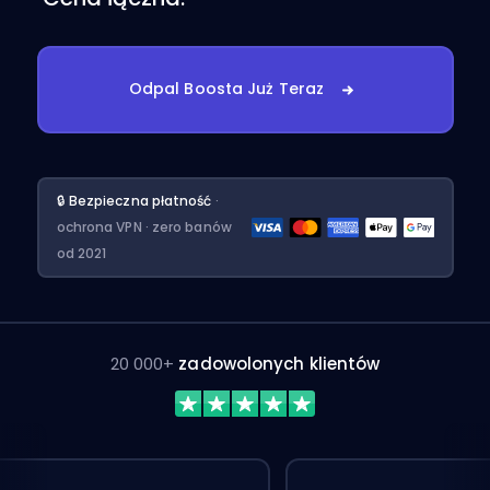
Odpal Boosta Już Teraz
🔒 Bezpieczna płatność
·
ochrona VPN · zero banów
od 2021
20 000+
zadowolonych klientów