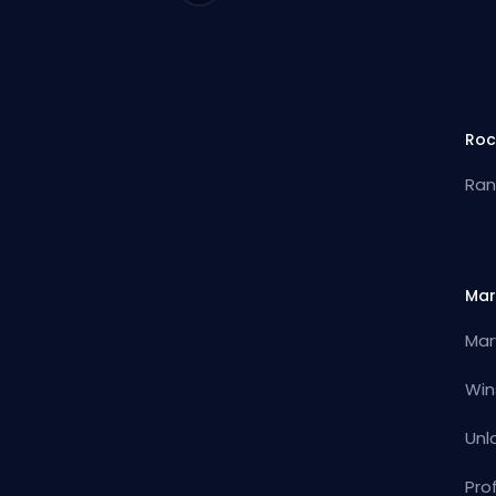
Roc
Ran
Mar
Mar
Win
Unl
Pro