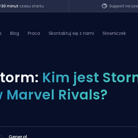
<30 minut
czasu startu
Support na ży
s
Blog
Praca
Skontaktuj się z nami
Słowniczek
of Legends
torm:
Kim jest Sto
t
 Marvel Rivals?
General