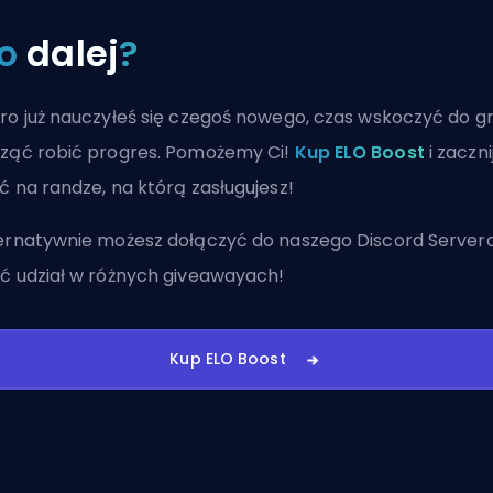
o
dalej
?
ro już nauczyłeś się czegoś nowego, czas wskoczyć do gr
ząć robić progres. Pomożemy Ci!
Kup ELO Boost
i zaczni
ć na randze, na którą zasługujesz!
ernatywnie możesz
dołączyć do naszego Discord Server
ć udział w różnych giveawayach!
Kup ELO Boost