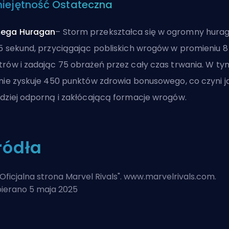
iejętność Ostateczna
ega Huragan
–
Storm przekształca się w ogromny hura
5 sekund, przyciągając pobliskich wrogów w promieniu 8
rów i zadając 75 obrażeń przez cały czas trwania. W ty
nie zyskuje 450 punktów zdrowia bonusowego, co czyni j
dziej odporną i zakłócającą formacje wrogów.
ródła
Oficjalna strona Marvel Rivals
". www.marvelrivals.com.
ierano 5 maja 2025