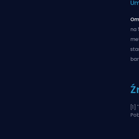
Um
Om
na 
met
sta
bar
Ź
[1] "
Pob