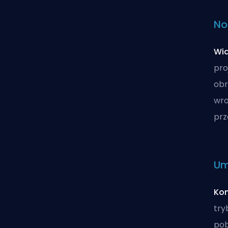
No
Wia
pro
obr
wro
prz
Um
Kon
try
pob