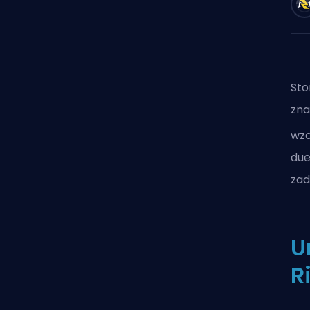
Sto
zna
wz
due
zad
U
R