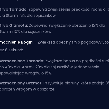
Tryb Tornado:
Zapewnia zwiększenie prędkości ruchu o 
dla Storm i 8% dla sojuszników.
Tryb Grzmotu:
Zapewnia zwiększenie obrażeń o 12% dla
Storm i 10% dla sojuszników.
mocnienie Bogini
– Zwiększa obecny tryb pogodowy St
ez 8 sekund:
Wzmocnione Tornado:
Zwiększa bonus do prędkości ruc
do 40% dla Storm i 20% dla sojuszników, jednocześnie
spowalniając wrogów o 15%.
Wzmocniony Grzmot:
Przywołuje pioruny, które zadają 3
obrażeń wrogom w obszarze.