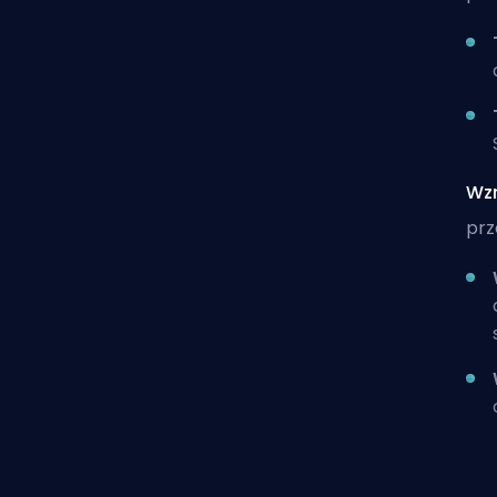
Wz
prz