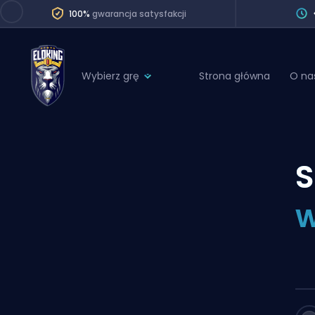
100%
gwarancja satysfakcji
Wybierz grę
Strona główna
O na
League of Legends
League 
Marvel Rivals
SERVICES
Valorant
S
Division Boos
Dota 2
Placements
w
Counter-Strike
Wins
Overwatch 2
Coaching
Rocket League
Path of Exile 2
Teammate