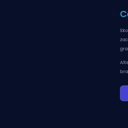
C
Sko
zac
gra
Alt
bra