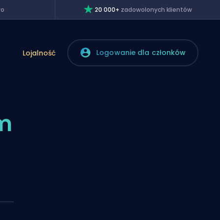
wo
20 000+
zadowolonych klientów
Logowanie dla członków
Lojalność
rm