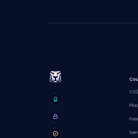
Cou
CS2
Pla
Fre
Ser