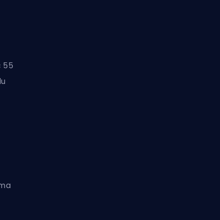
c 55
lu
oma