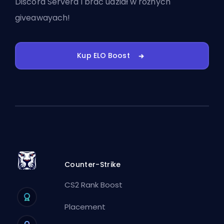
Discord Servera
i brać udział w różnych
giveawayach!
Kup ELO Boost
Counter-Strike
CS2 Rank Boost
Placement