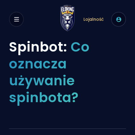
Lojalność
Spinbot:
Co
oznacza
używanie
spinbota?