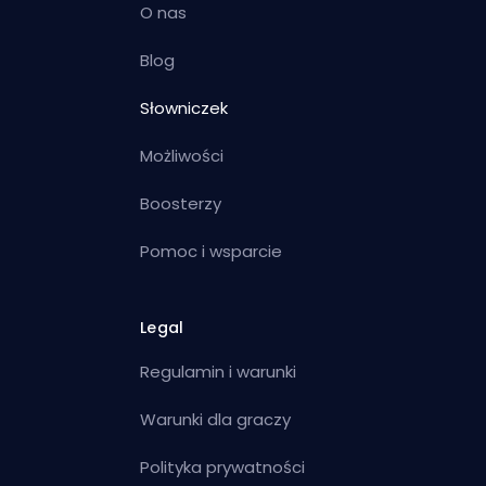
O nas
Blog
Słowniczek
Możliwości
Boosterzy
Pomoc i wsparcie
Legal
Regulamin i warunki
Warunki dla graczy
Polityka prywatności