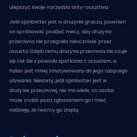
ulepszyć swoje narzędzia anty-oszustwa.
Jeśli spinbotter jest w drużynie gracza, powinien
on spróbować poddać mecz, aby drużyna
przeciwna nie przegrała nieuczciwie przez
oszusta. Dzięki temu drużyna przeciwna nie czuje
się tak źle z powodu spotkania z oszustem, a
haker jest mniej zmotywowany do jego rażącego
używania. Niestety, jeśli spinbotter jest w
drużynie przeciwnej, nie ma wiele, co osoba
może zrobić poza zgłoszeniem go i mieć
nadzieję, że twórcy go złapią.