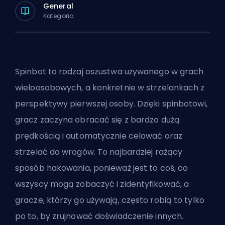
General
Kategoria
Spinbot to rodzaj oszustwa używanego w grach
wieloosobowych, a konkretnie w
strzelankach z
perspektywy pierwszej osoby
. Dzięki spinbotowi,
gracz zaczyna obracać się z bardzo dużą
prędkością i automatycznie celować oraz
strzelać do wrogów. To najbardziej rażący
sposób hakowania, ponieważ jest to coś, co
wszyscy mogą zobaczyć i zidentyfikować, a
gracze, którzy go używają, często robią to tylko
po to, by zrujnować doświadczenie innych.