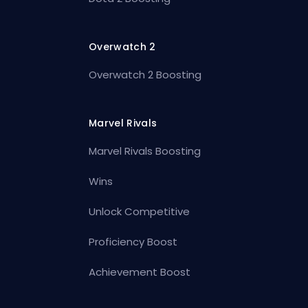
Overwatch 2
Overwatch 2 Boosting
Marvel Rivals
Marvel Rivals Boosting
Wins
Unlock Competitive
Proficiency Boost
Achievement Boost