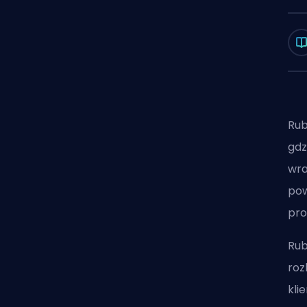
Rub
gdz
wra
pow
pro
Rub
roz
kli