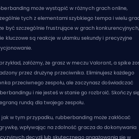
berbanding może wystąpić w różnych grach online,
zególnie tych z elementami szybkiego tempa i wielu grac
e być szczególnie frustrujące w grach konkurencyjnych
ie kluczowe są reakcje w ułamku sekundy i precyzyjne
ycjonowanie.
przykład, załóżmy, że grasz w meczu
Valorant
, a spike zo
adzony przez drużynę przeciwnika. Eliminujesz każdego
onka przeciwnego zespołu, ale zaczynasz doświadczać
berbandingu i nie jesteś w stanie go rozbroić. Skończy się
egraną rundą dla twojego zespołu.
 jak w tym przypadku, rubberbanding może zakłócać
grywkę, wpływając na zdolność gracza do dokonywania
cyzyjnych decyzji lub skutecznego angażowania się w