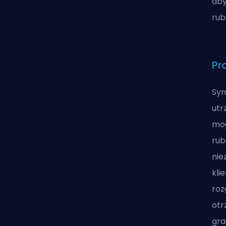
aby
rub
Pr
Syn
utr
mog
rub
nie
kli
roz
otr
gra