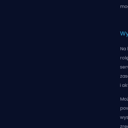
mog
Wy
Na 
rol
ser
zas
i a
Moż
pow
wys
zre