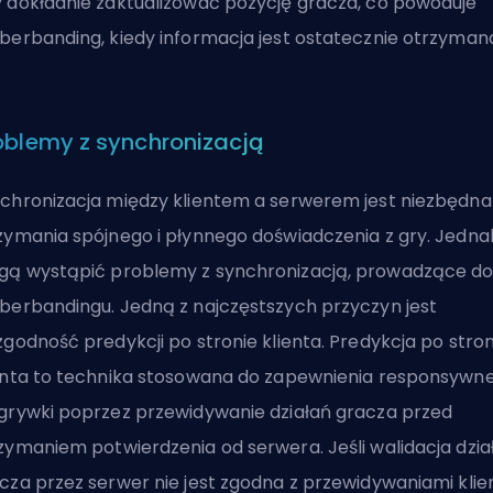
 dokładnie zaktualizować pozycję gracza, co powoduje
berbanding, kiedy informacja jest ostatecznie otrzyman
oblemy z synchronizacją
chronizacja między klientem a serwerem jest niezbędna
zymania spójnego i płynnego doświadczenia z gry. Jedna
ą wystąpić problemy z synchronizacją, prowadzące d
berbandingu. Jedną z najczęstszych przyczyn jest
zgodność predykcji po stronie klienta. Predykcja po stron
enta to technika stosowana do zapewnienia responsywne
grywki poprzez przewidywanie działań gracza przed
zymaniem potwierdzenia od serwera. Jeśli walidacja dzia
cza przez serwer nie jest zgodna z przewidywaniami klie