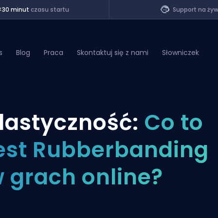
<30 minut
czasu startu
Support na ży
s
Blog
Praca
Skontaktuj się z nami
Słowniczek
of Legends
lastyczność:
Co to
t
est Rubberbanding
 grach online?