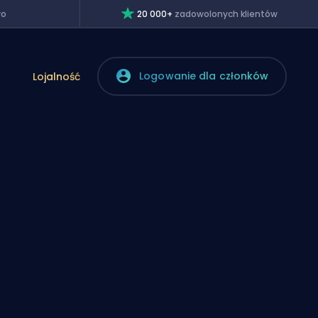
wo
20 000+
zadowolonych klientów
Logowanie dla członków
Lojalność