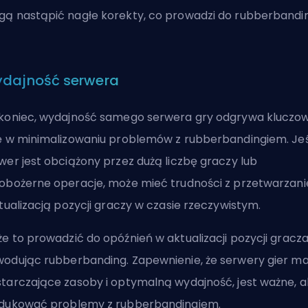
ą nastąpić nagłe korekty, co prowadzi do rubberbandi
dajność serwera
koniec, wydajność samego serwera gry odgrywa kluczo
ę w minimalizowaniu problemów z rubberbandingiem. Jeś
wer jest obciążony przez dużą liczbę graczy lub
obożerne operacje, może mieć trudności z przetwarzan
ktualizacją pozycji graczy w czasie rzeczywistym.
e to prowadzić do opóźnień w aktualizacji pozycji gracza
odując rubberbanding. Zapewnienie, że serwery gier ma
tarczające zasoby i optymalną wydajność, jest ważne, 
dukować problemy z rubberbandingiem.