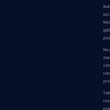
Rub
szc
Moż
gdz
poz
Na 
zas
czł
rub
prz
Tak
roz
pre