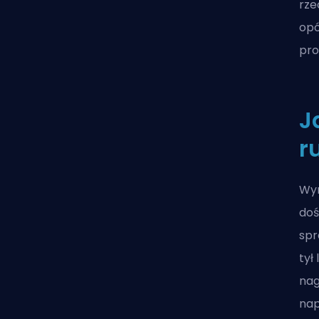
rze
opó
pro
J
r
Wyn
doś
spr
tył
nag
nap