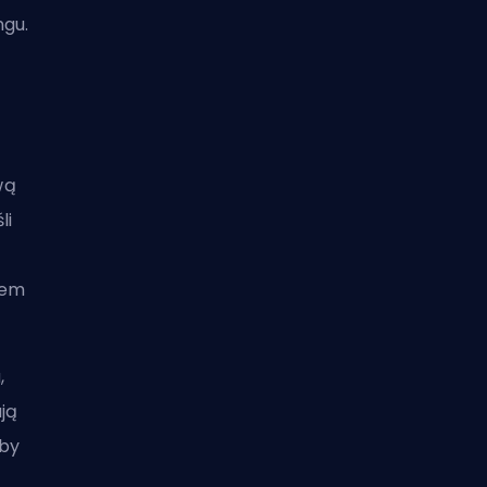
ngu.
wą
li
iem
,
ją
aby