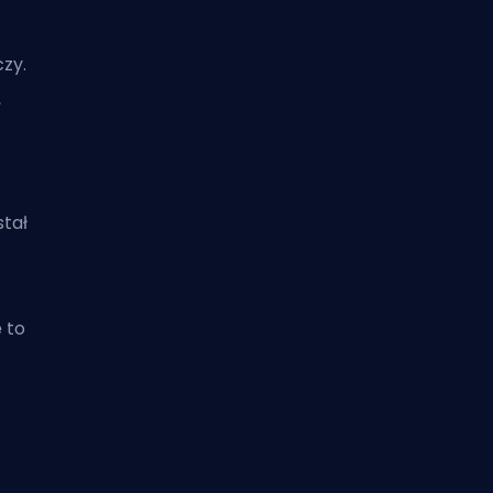
zy.
,
stał
 to