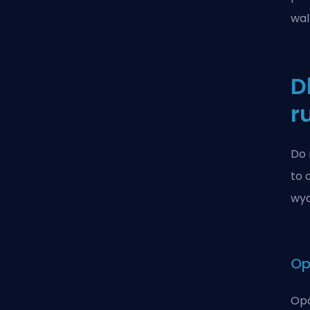
wal
D
r
Do 
to 
wyd
Op
Opó