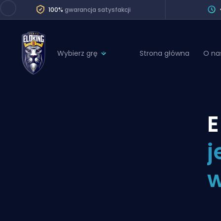
100%
gwarancja satysfakcji
Wybierz grę
Strona główna
O na
League of Legends
League 
Marvel Rivals
SERVICES
Valorant
E
Division Boos
Dota 2
Placements
j
Counter-Strike
Wins
Overwatch 2
w
Coaching
Rocket League
Path of Exile 2
Teammate