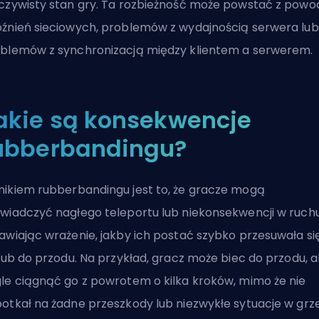
czywisty stan gry. Ta rozbieżność może powstać z powo
źnień sieciowych, problemów z wydajnością serwera lub
blemów z synchronizacją między klientem a serwerem.
akie są konsekwencje
ubberbandingu?
ikiem rubberbandingu jest to, że gracze mogą
wiadczyć nagłego teleportu lub niekonsekwencji w ruchu
awiając wrażenie, jakby ich postać szybko przesuwała si
 lub do przodu. Na przykład, gracz może biec do przodu, a
le ciągnąć go z powrotem o kilka kroków, mimo że nie
otkał na żadne przeszkody lub niezwykłe sytuacje w grze