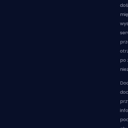
doś
mię
wys
ser
prz
otr
po 
nie
Dod
doc
prz
inf
pod