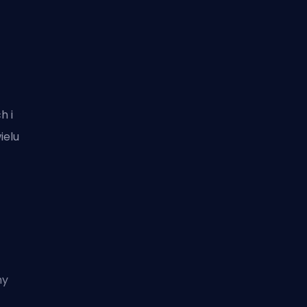
h i
ielu
hy