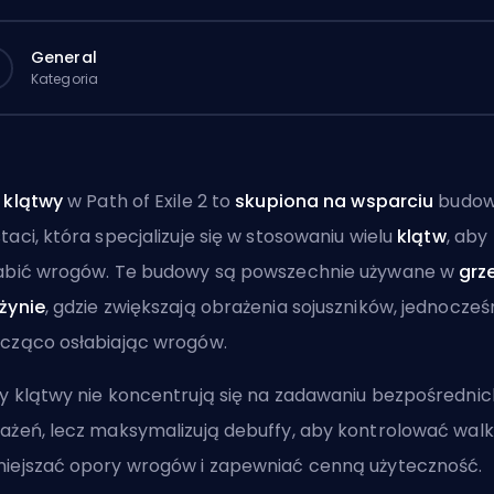
General
Kategoria
t
klątwy
w Path of Exile 2 to
skupiona na wsparciu
budo
taci, która specjalizuje się w stosowaniu wielu
klątw
, aby
abić wrogów. Te budowy są powszechnie używane w
grz
żynie
, gdzie zwiększają obrażenia sojuszników, jednocześ
cząco osłabiając wrogów.
y klątwy nie koncentrują się na zadawaniu bezpośrednic
ażeń, lecz maksymalizują
debuffy
, aby kontrolować walki
iejszać opory wrogów i zapewniać cenną użyteczność.