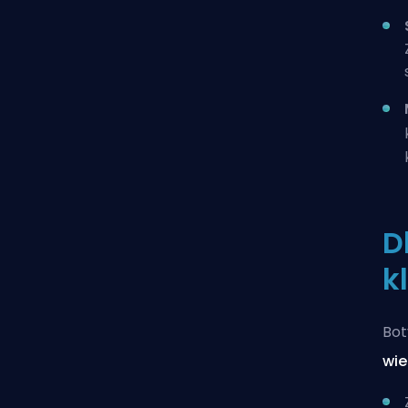
D
k
Bot
wi