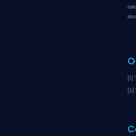
osł
sku
O
[1] "
[2] 
C