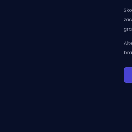
Sko
zac
gra
Alt
bra