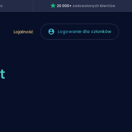
wo
20 000+
zadowolonych klientów
Logowanie dla członków
Lojalność
t