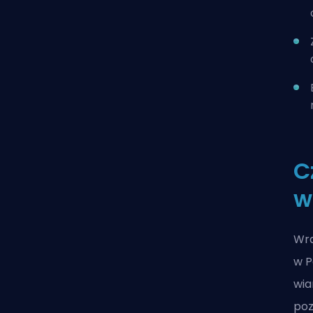
C
w
Wra
w P
wia
poz