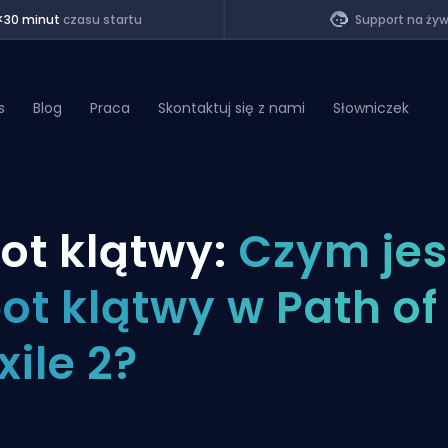
<30 minut
czasu startu
Support na ży
s
Blog
Praca
Skontaktuj się z nami
Słowniczek
of Legends
ot klątwy:
Czym jes
t
ot klątwy w Path of
xile 2?