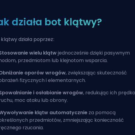
ak działa bot klątwy?
 klątwy działa poprzez:
Stosowanie wielu klątw
jednocześnie dzięki pasywnym
nodom, przedmiotom lub klejnotom wsparcia.
Obniżanie oporów wrogów
, zwiększając skuteczność
obrażeń fizycznych i elementarnych.
Spowalnianie i osłabianie wrogów
, redukując ich prędk
ruchu, moc ataku lub obrony.
Wywoływanie klątw automatycznie
za pomocą
określonych przedmiotów, zmniejszając konieczność
ręcznego rzucania.