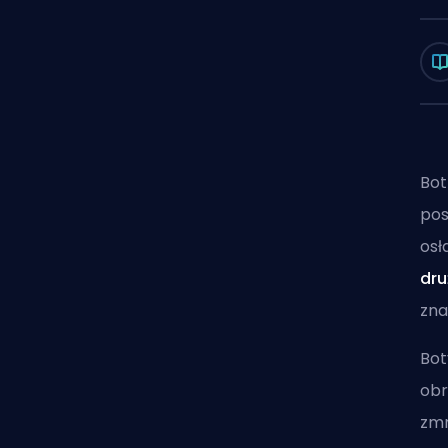
Bo
pos
osł
dru
zna
Bot
obr
zmn