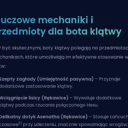
luczowe mechaniki i
rzedmioty dla bota klątwy
 być skutecznymi, boty klątwy polegają na przedmiotac
hanikach, które umożliwiają im efektywne stosowanie w
tw:
Szepty zagłady (Umiejętność pasywna)
– Przyznaje
dodatkowe zastosowanie klątwy.
Wciągnięcie lisicy (Rękawice)
– Wywołuje dodatkowe
klątwy podczas rzucania połączonego Hexu.
Delikatny dotyk Asenatha (Rękawice)
– Stosuje Łańcuc
[1]
czasowe
przy uderzeniu, znacznie spowalniając wrogów.