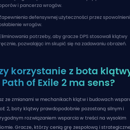
oporów i pancerza wrogów.
Zapewnienia defensywnej użyteczności przez spowolnienie
osłabienie wrogów.
Eliminowania potrzeby, aby gracze DPS stosowali klątwy
ręcznie, pozwalając im skupić się na zadawaniu obrażeń.
zy korzystanie z bota klątw
 Path of Exile 2 ma sens?
z ze zmianami w mechanikach klątw i budowach wspar
oE 2, boty klątwy prawdopodobnie pozostaną silnym i
rygodnym rozwiązaniem wsparcia w treści na wysokim
iomie. Gracze, którzy cenią grę zespołową i strategiczn