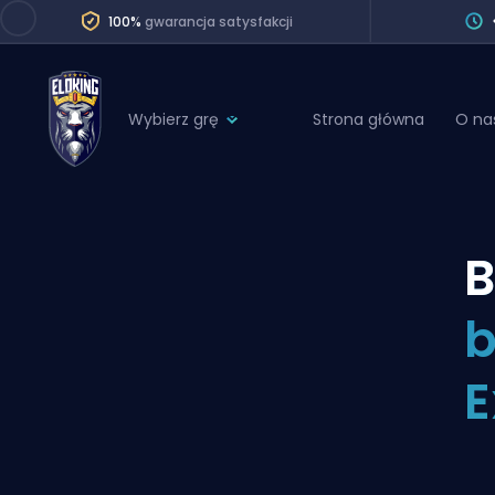
100%
gwarancja satysfakcji
Wybierz grę
Strona główna
O na
League of Legends
League 
Marvel Rivals
SERVICES
Valorant
B
Division Boos
Dota 2
Placements
b
Counter-Strike
Wins
Overwatch 2
E
Coaching
Rocket League
Path of Exile 2
Teammate