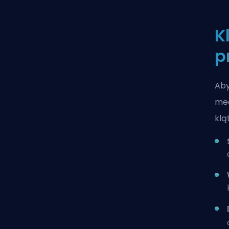
K
p
Aby
mec
klą