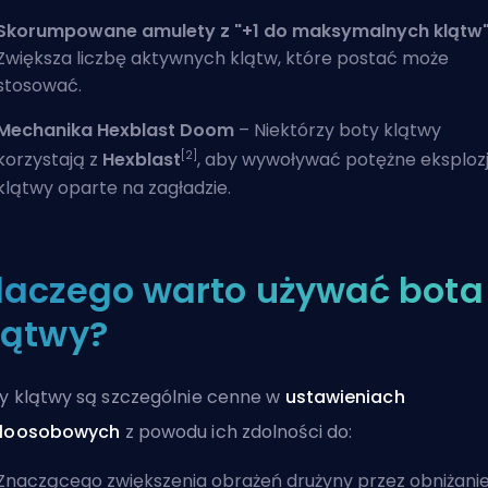
Skorumpowane amulety z "+1 do maksymalnych klątw
Zwiększa liczbę aktywnych klątw, które postać może
stosować.
Mechanika Hexblast Doom
– Niektórzy boty klątwy
[2]
korzystają z
Hexblast
, aby wywoływać potężne eksploz
klątwy oparte na zagładzie.
laczego warto używać bota
lątwy?
y klątwy są szczególnie cenne w
ustawieniach
eloosobowych
z powodu ich zdolności do:
Znaczącego zwiększenia obrażeń drużyny przez obniżani