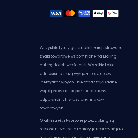
Wszystkie tytuły gier, marki i zarejestrowane
znaki towarowe wspomniane na Eloking
należą do ich właścicieli. Wszelkie takie
odniesienia służą wyłącznie do celów
identyfikacyjnych i nie oznaczają żadnej
współpracy ani poparcia ze strony
odpowiednich właścicieli znaków
towarowych.
Grafiki i treści tworzone przez Eloking są
robione niezależnie i należy je traktować jako
fan art — nie są oficjalnie powiązane z