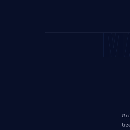
M
Gra
trz