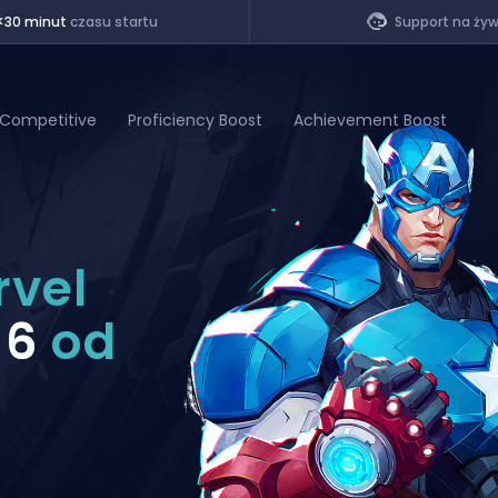
<30 minut
czasu startu
Support na ży
 Competitive
Proficiency Boost
Achievement Boost
of Legends
rvel
t
 6
od