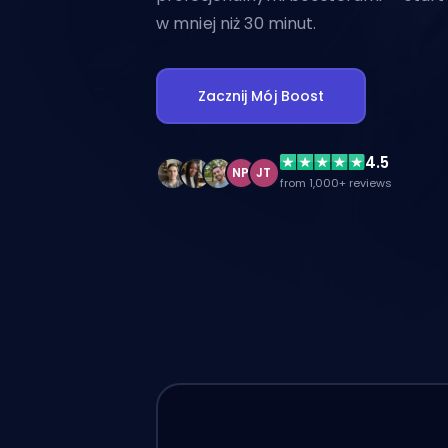
w mniej niż 30 minut.
Zacznij Mój Boost
4.5
NP
JT
from 1,000+ reviews