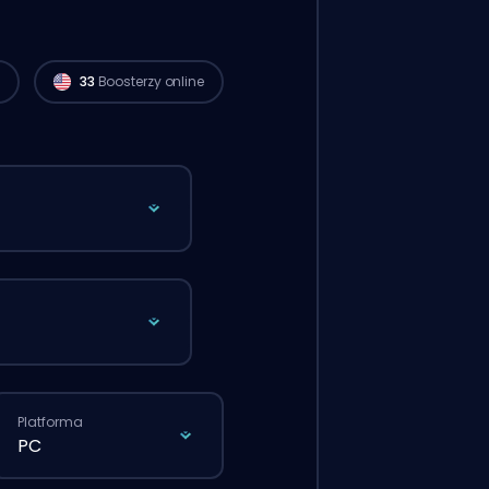
i
33
Boosterzy online
Platforma
PC