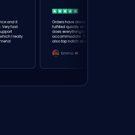
ice and it
Orders have always been
. Very fast
fulfilled quickly and booster
Support
does everything to
hich I really
accommodate. The support is
mmend
also top notch and responds
instantly. Very happy with
eloking
Emma