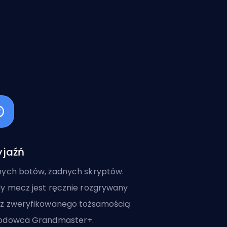
yjaźń
ych botów, żadnych skryptów.
y mecz jest ręcznie rozgrywany
z zweryfikowanego tożsamością
odowca Grandmaster+.