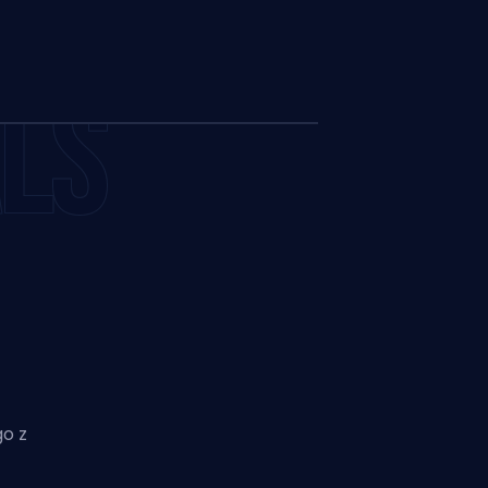
LS
go z