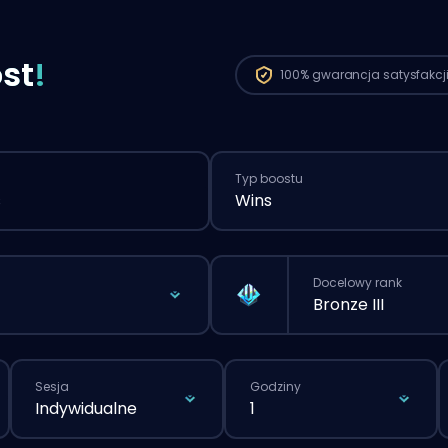
st
!
100%
gwarancja satysfakcj
Typ boostu
s
Wins
Docelowy rank
Bronze III
Sesja
Godziny
Indywidualne
1