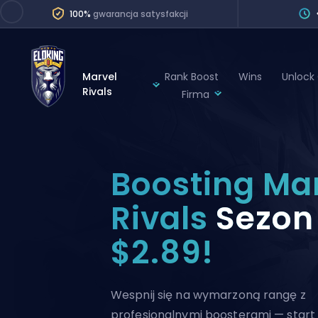
100%
gwarancja satysfakcji
Marvel
Rank Boost
Wins
Unlock
Rivals
Firma
League of Legends
League 
Marvel Rivals
SERVICES
Valorant
Boosting Ma
Division Boos
Dota 2
Placements
Rivals
Sezon
Counter-Strike
Wins
$2.89!
Overwatch 2
Coaching
Rocket League
Path of Exile 2
Teammate
Wespnij się na wymarzoną rangę z
profesjonalnymi boosterami — start