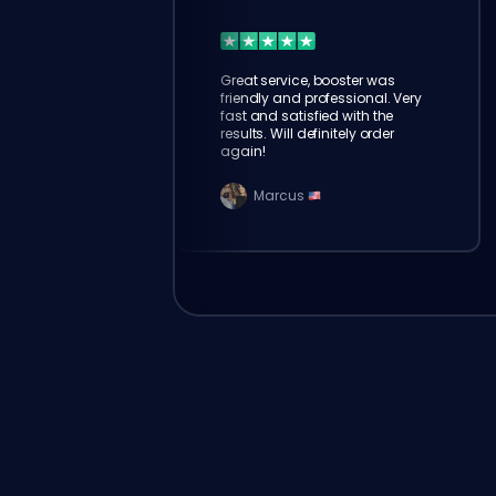
Great service, booster was
friendly and professional. Very
fast and satisfied with the
results. Will definitely order
again!
Marcus