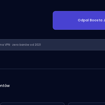
Odpal Boosta J
ona VPN · zero banów od 2021
entów