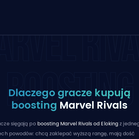
ARVEL RIVA
BOOSTING
Dlaczego gracze kupują
boosting
Marvel Rivals
cze sięgają po
boosting Marvel Rivals od Eloking
z jedne
ech powodów: chcą zaklepać wyższą rangę, mają dość