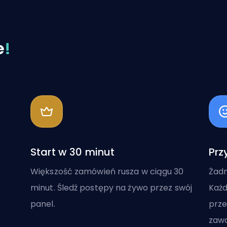
e
!
Start w 30 minut
Prz
Większość zamówień rusza w ciągu 30
Żadn
minut. Śledź postępy na żywo przez swój
Każd
panel.
prze
zaw