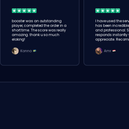
booster was an outstanding
I have used the serv
player, completed the order in a
has been incredible
short time. The score was really
and professional. 
amazing. thank u so much
responds instantly w
eloking!
appreciate. Reco
Konno
Amr