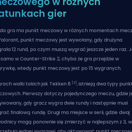
eczowego w różnych
atunkach gier
da gra ma punkt meczowy w różnych momentach mecz
alorant, punkt meczowy jest wywołany, gdy drużyna
rała 12 rund, po czym muszą wygrać jeszcze jeden raz. J
 samo w Counter-Strike 2, chyba że gra przejdzie w
rywkę, wtedy punkt meczowy jest po 15 wygranych.
[2]
rach walki takich jak Tekken 8
, istnieją dwa typy pun
zowych. Pierwszy dotyczy pojedynczego meczu, gdzie j
ywowany, gdy gracz wygra dwie rundy i następnie musi
rać finałową rundę. Drugi ma miejsce w serii, gdzie dwaj
odnicy mogą ponownie się zmierzyć w najlepszym z 3, w
rzebują jednej wygranej, aby aktywować punkt meczow