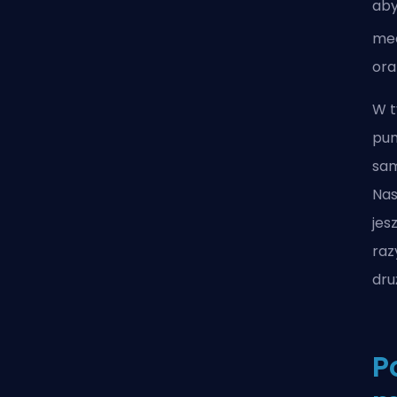
aby
me
ora
W t
pun
sam
Nas
jes
raz
dru
P