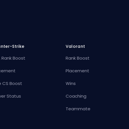
nter-Strike
Valorant
 Rank Boost
Rank Boost
cement
Placement
e CS Boost
Wins
ver Status
Coaching
Teammate