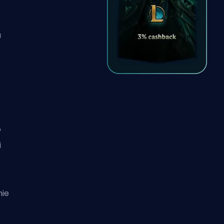
a
o
i
nie