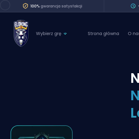
100%
gwarancja satysfakcji
Wybierz grę
Strona główna
O na
League of Legends
League 
Marvel Rivals
SERVICES
Valorant
N
Division Boos
Dota 2
Placements
N
Counter-Strike
Wins
Overwatch 2
L
Coaching
Rocket League
Path of Exile 2
Teammate