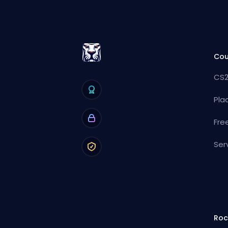
Cou
CS2
Pla
Fre
Ser
Roc