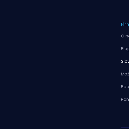
Fir
O n
Blo
Sło
Moż
Boo
Pom