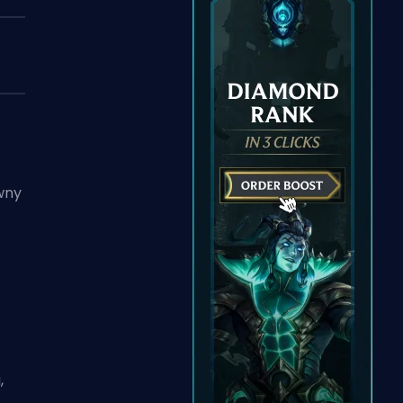
ówny
,