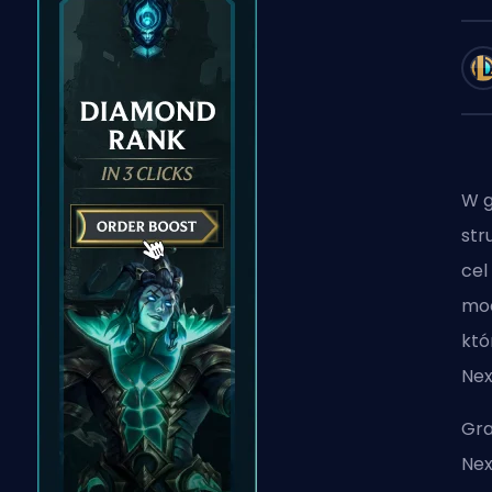
W g
str
cel
moc
któ
Nex
Gra
Nex