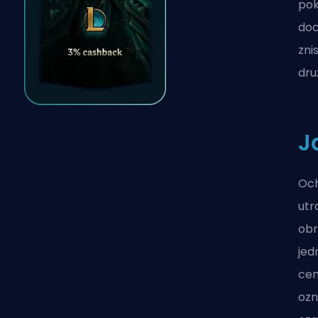
pok
doc
zni
dru
J
Och
utr
obr
jed
cen
ozn