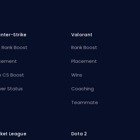
nter-Strike
Valorant
 Rank Boost
Rank Boost
cement
Placement
e CS Boost
Wins
ver Status
Coaching
Teammate
ket League
Dota 2