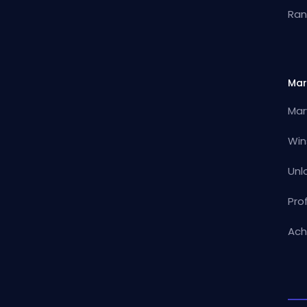
Ran
Mar
Mar
Win
Unl
Pro
Ach