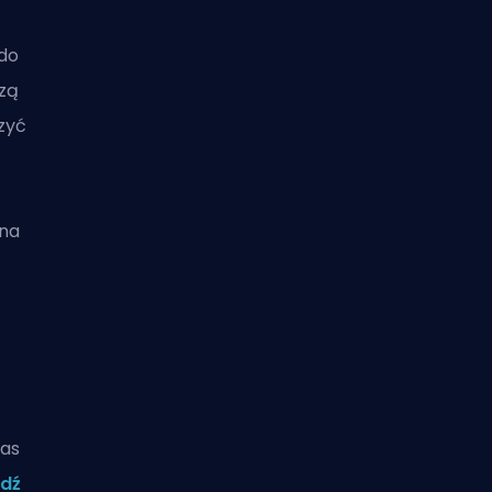
 do
dzą
zyć
 na
zas
dź