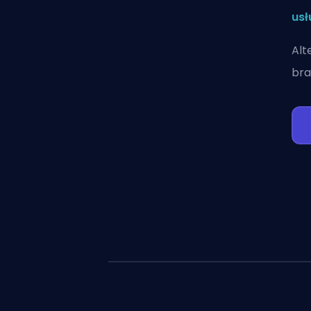
usł
Alt
bra