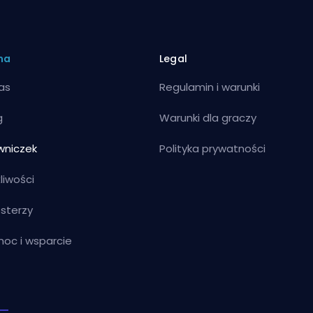
ma
Legal
as
Regulamin i warunki
g
Warunki dla graczy
wniczek
Polityka prywatności
liwości
sterzy
oc i wsparcie