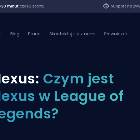
<30 minut
czasu startu
Support na ży
s
Blog
Praca
Skontaktuj się z nami
Słowniczek
of Legends
exus:
Czym jest
t
exus w League of
egends?