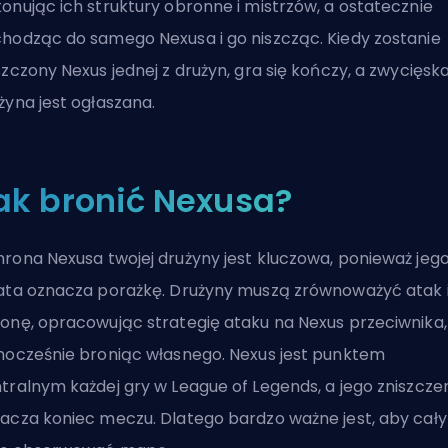
onując ich struktury obronne i mistrzów, a ostatecznie
hodząc do samego Nexusa i go niszcząc. Kiedy zostanie
szczony Nexus jednej z drużyn, gra się kończy, a zwycięsk
żyna jest ogłaszana.
ak bronić Nexusa?
rona Nexusa twojej drużyny jest kluczowa, ponieważ jeg
ata oznacza porażkę. Drużyny muszą zrównoważyć atak 
onę, opracowując strategię ataku na Nexus przeciwnika,
nocześnie broniąc własnego. Nexus jest punktem
tralnym każdej gry w League of Legends, a jego zniszcze
acza koniec meczu. Dlatego bardzo ważne jest, aby cały