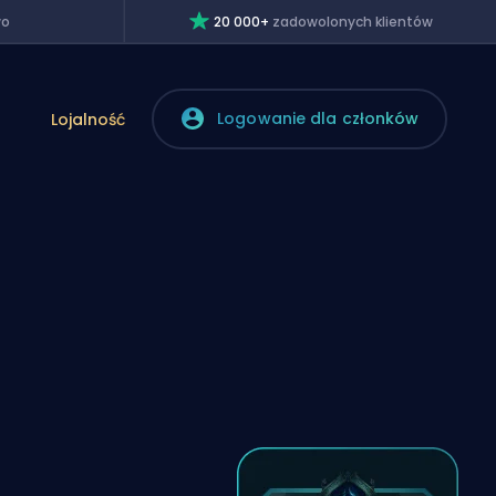
wo
20 000+
zadowolonych klientów
Logowanie dla członków
Lojalność