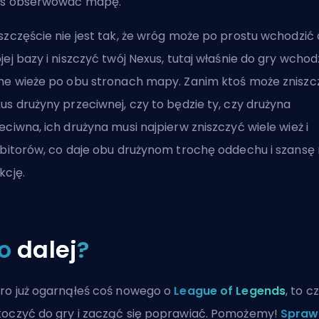
as obserwować mapę.
szczęście nie jest tak, że wróg może po prostu wchodzić
jej bazy i niszczyć twój Nexus, tutaj właśnie do gry wcho
ne wieże po obu stronach mapy. Zanim ktoś może zniszc
us drużyny przeciwnej, czy to będzie ty, czy drużyna
eciwna, ich drużyna musi najpierw zniszczyć wiele wież i
ibitorów, co daje obu drużynom trochę oddechu i szansę
kcję.
o
dalej
?
ro już ogarnąłeś coś nowego o
League of Legends
, to c
oczyć do gry i zacząć się poprawiać. Pomożemy!
Spraw