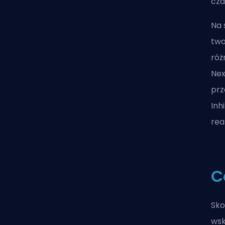
cz
Na 
two
róż
Nex
prz
Inh
rea
C
Sko
wsk