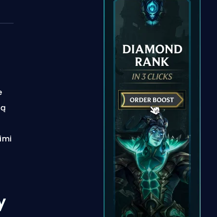
e
ją
imi
y