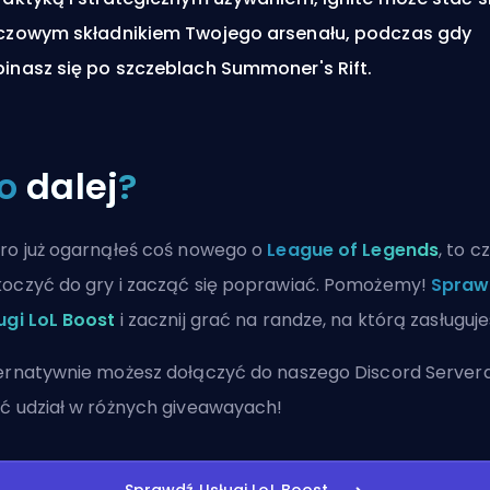
czowym składnikiem Twojego arsenału, podczas gdy
inasz się po szczeblach
Summoner's Rift
.
o
dalej
?
ro już ogarnąłeś coś nowego o
League of Legends
, to c
oczyć do gry i zacząć się poprawiać. Pomożemy!
Spraw
ugi LoL Boost
i zacznij grać na randze, na którą zasługuje
ernatywnie możesz
dołączyć do naszego Discord Server
ć udział w różnych giveawayach!