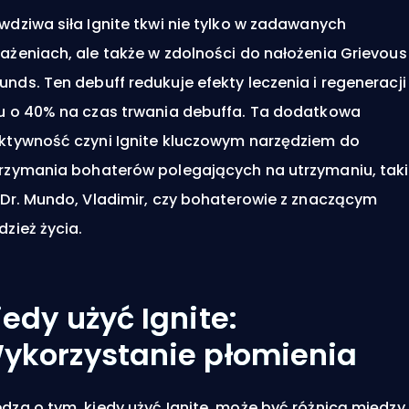
wdziwa siła Ignite tkwi nie tylko w zadawanych
ażeniach, ale także w zdolności do nałożenia
Grievous
unds
. Ten debuff redukuje efekty leczenia i regeneracji
u o 40% na czas trwania debuffa. Ta dodatkowa
ktywność czyni Ignite kluczowym narzędziem do
rzymania bohaterów polegających na utrzymaniu, tak
 Dr. Mundo, Vladimir, czy bohaterowie z znaczącym
dzież życia.
iedy użyć Ignite:
ykorzystanie płomienia
dza o tym, kiedy użyć Ignite, może być różnicą między