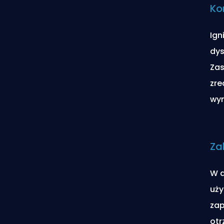
Ko
Ign
dys
Zas
zre
wym
Za
W d
uży
zap
otr