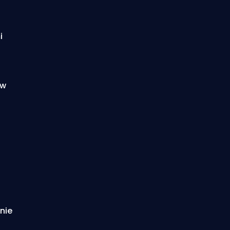
i
 w
nie