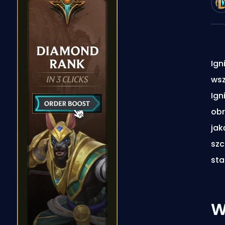
Ign
wsz
Ign
obr
jak
szc
sta
W