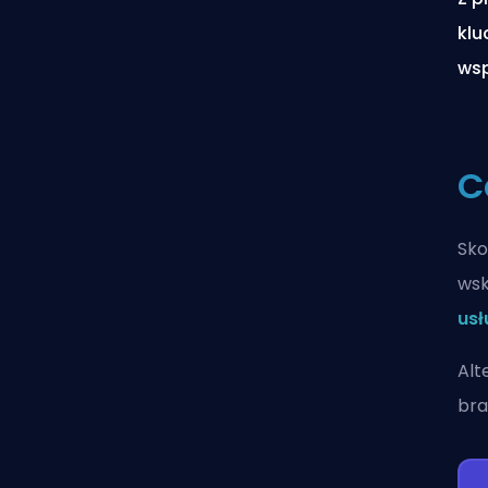
klu
wsp
C
Sko
wsk
usł
Alt
bra