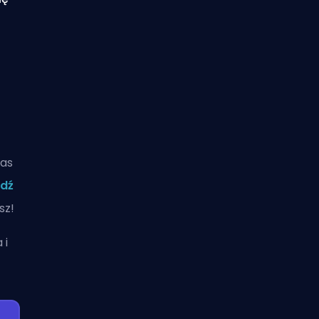
zas
dź
sz!
a
i