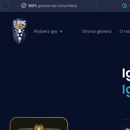
100%
gwarancja satysfakcji
Wybierz grę
Strona główna
O na
League of Legends
League 
Marvel Rivals
SERVICES
Valorant
I
Division Boos
Dota 2
Placements
I
Counter-Strike
Wins
Overwatch 2
Coaching
Rocket League
Path of Exile 2
Teammate