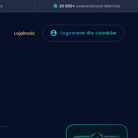
wo
20 000+
zadowolonych klientów
Logowanie dla członków
Lojalność