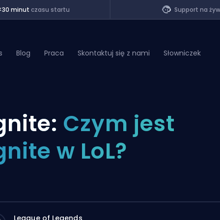
<30 minut
czasu startu
Support na ży
s
Blog
Praca
Skontaktuj się z nami
Słowniczek
of Legends
gnite:
Czym jest
t
gnite w LoL?
League of Legends