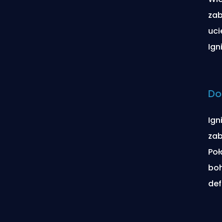
zab
uci
Ign
Do
Ign
zab
Poł
boh
def