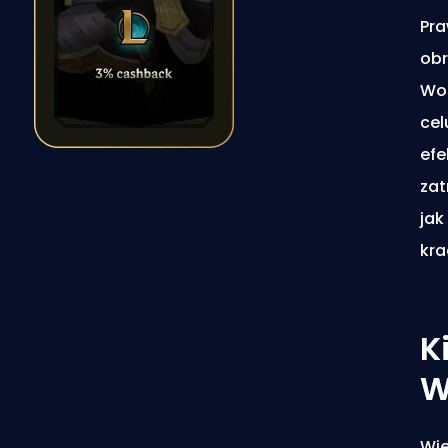
Pra
obr
Wo
cel
efe
zat
jak
kra
K
W
Wie