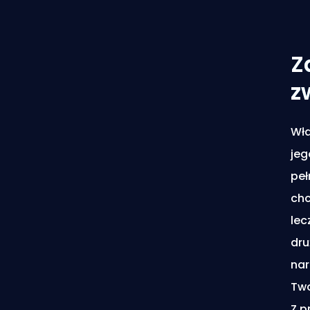
Z
z
Wła
jeg
peł
chc
lec
dru
nar
Two
Z p