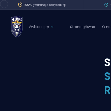
100%
gwarancja satysfakcji
Wybierz grę
Strona główna
O na
League of Legends
League 
Marvel Rivals
SERVICES
Valorant
S
Division Boos
Dota 2
Placements
S
Counter-Strike
Wins
Overwatch 2
R
Coaching
Rocket League
Path of Exile 2
Teammate