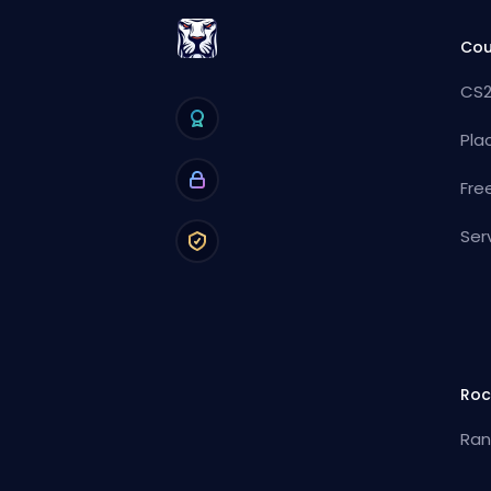
Cou
CS2
Pla
Fre
Ser
Roc
Ran