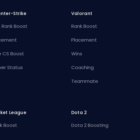
nter-Strike
Valorant
 Rank Boost
Rank Boost
cement
Placement
e CS Boost
Wins
ver Status
Coaching
Teammate
ket League
Dota 2
k Boost
Dota 2 Boosting