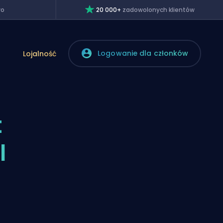
wo
20 000+
zadowolonych klientów
Logowanie dla członków
Lojalność
t
l