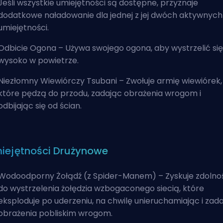
Jeśli wszystkie umiejętności są dostępne, przyznaje
dodatkowe naładowanie dla jednej z jej dwóch aktywnych
umiejętności.
Odbicie Ogona – Używa swojego ogona, aby wystrzelić się
wysoko w powietrze.
Niezłomny Wiewiórczy Tsubani – Zwołuje armię wiewiórek,
które pędzą do przodu, zadając obrażenia wrogom i
odbijając się od ścian.
iejętności Drużynowe
Wodoodporny Żołądź (z
Spider-Manem
) – Zyskuje zdolno
do wystrzelenia żołędzia wzbogaconego siecią, które
eksploduje po uderzeniu, na chwilę unieruchamiając i zad
obrażenia pobliskim wrogom.