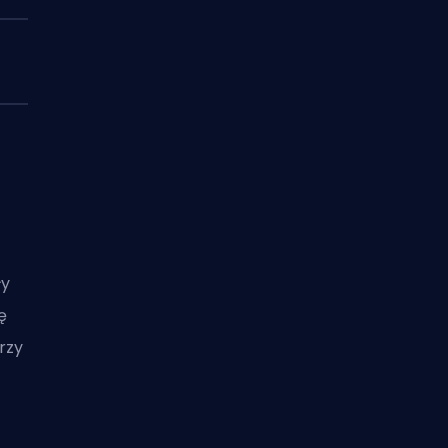
ły
ę
rzy