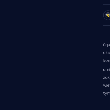
Squ
eks
kom
umi
zak
wie
tym