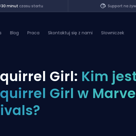
<30 minut
czasu startu
Support na ży
s
Blog
Praca
Skontaktuj się z nami
Słowniczek
of Legends
quirrel Girl:
Kim jes
t
quirrel Girl w Marve
ivals?