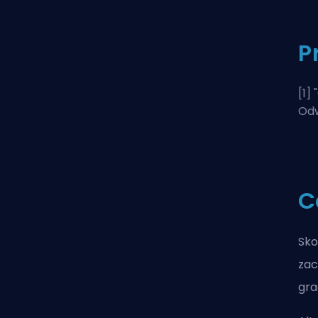
P
[1] "
Odw
C
Sko
zac
gra