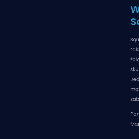
W
S
Squ
tak
żoł
sku
Jed
moż
zab
Pon
Mar