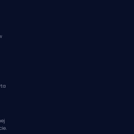
w
yta
ej
ie.