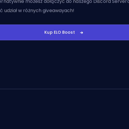
ernatywnie możesz
dołączyć do naszego Discord Server
ć udział w różnych giveawayach!
Kup ELO Boost