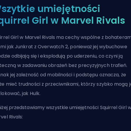
szytkie umiejętności
quirrel Girl w Marvel Rivals
irrel Girl w Marvel Rivals ma cechy wspólne z bohateram
imi jak Junkrat z Overwatch 2, ponieważ jej wybuchowe
ędzie odbijają się i eksplodują po uderzeniu, co czyni ją
teczną w zadawaniu obrażeń bez precyzyjnych trafień.
nak jej zależność od mobilności i podstępu oznacza, że
e mieć trudności z przeciwnikami, którzy szybko mogą j
lokować, jak
Hulk
.
iżej przedstawiamy wszystkie umiejętności Squirrel Girl 
vel Rivals: