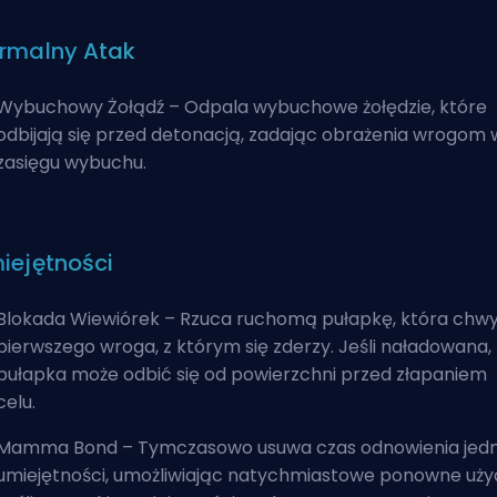
rmalny Atak
Wybuchowy Żołądź – Odpala wybuchowe żołędzie, które
odbijają się przed detonacją, zadając obrażenia wrogom 
zasięgu wybuchu.
iejętności
Blokada Wiewiórek – Rzuca ruchomą pułapkę, która chw
pierwszego wroga, z którym się zderzy. Jeśli naładowana,
pułapka może odbić się od powierzchni przed złapaniem
celu.
Mamma Bond – Tymczasowo usuwa czas odnowienia jedn
umiejętności, umożliwiając natychmiastowe ponowne użyc