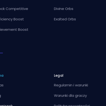
ock Competitive
Divine Orbs
ficiency Boost
Exalted Orbs
ievement Boost
ma
Legal
as
Regulamin i warunki
g
Warunki dla graczy
wniczek
Polityka prywatności