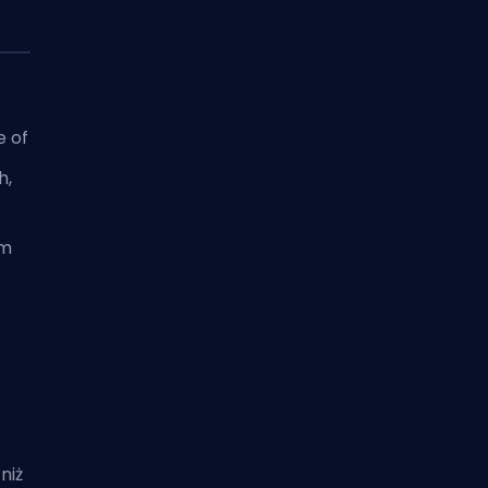
 of
h,
em
niż