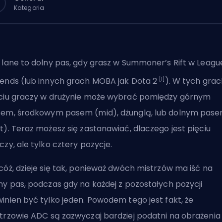
Kategoria
 lane to dolny pas, gdy grasz w
Summoner’s Rift
w League
[1]
ends (lub innych grach MOBA jak Dota 2
). W tych grac
ciu graczy w drużynie może wybrać pomiędzy
górnym
sem
,
środkowym pasem
(mid), dżunglą, lub
dolnym pas
t). Teraz możesz się zastanawiać, dlaczego jest pięciu
czy, ale tylko cztery pozycje.
cóż, dzieje się tak, ponieważ dwóch
mistrzów
ma iść na
ny pas, podczas gdy na każdej z pozostałych pozycji
inien być tylko jeden. Powodem tego jest fakt, że
trzowie
ADC
są zazwyczaj bardziej podatni na obrażenia 