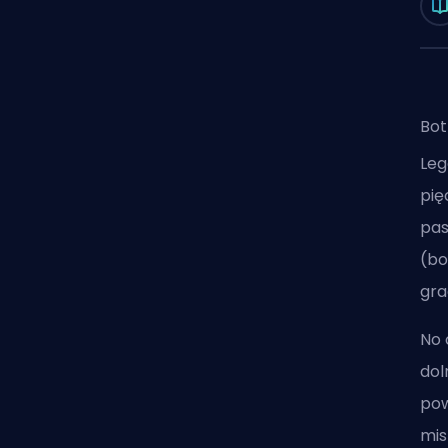
Bot
Leg
pię
pa
(bo
gra
No 
dol
pow
mis