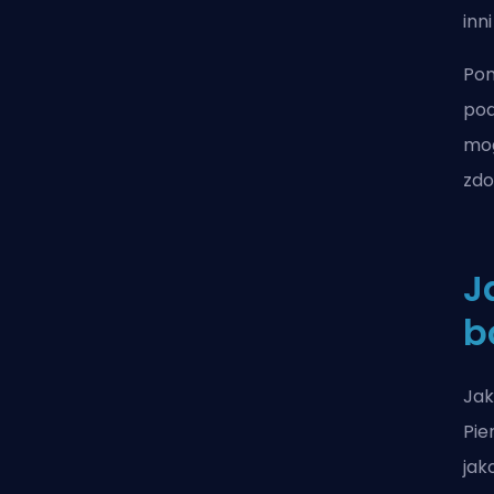
inn
Pon
pod
mog
zdo
J
b
Jak
Pie
jak