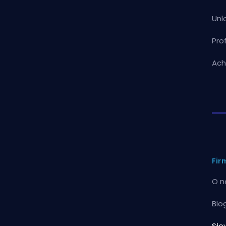
Unl
Pro
Ach
Fir
O n
Blo
Sło