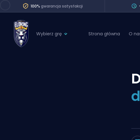
100%
gwarancja satysfakcji
Wybierz grę
Strona główna
O na
League of Legends
League 
Marvel Rivals
SERVICES
Valorant
D
Division Boos
Dota 2
Placements
d
Counter-Strike
Wins
Overwatch 2
Coaching
Rocket League
Path of Exile 2
Teammate