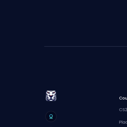
Cou
CS2
Pla