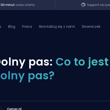
<30 minut
czasu startu
Support na ży
s
Blog
Praca
Skontaktuj się z nami
Słowniczek
of Legends
olny pas:
Co to jest
t
olny pas?
General