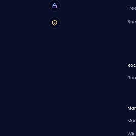
Fre
Ser
Roc
Ran
Mar
Mar
Win