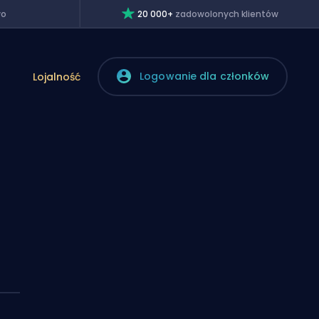
wo
20 000+
zadowolonych klientów
Logowanie dla członków
Lojalność