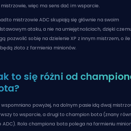
i mistrzowie, więc ma sens dać im
wsparcie
.
adto mistrzowie
ADC
skupiają się głównie na swoim
stawowym ataku, a nie na umiejętnościach, dzięki czem
ą pozwolić sobię na dzielenie XP z innym mistrzem, o ile
będą złoto z
farmienia
minionów.
ak to się różni od champio
ota?
 wspomniano powyżej, na dolnym pasie idą dwaj mistrzo
rwszy to wsparcie, a drugi to champion bota (znany równ
o
ADC
). Rola championa bota polega na
farmieniu mini