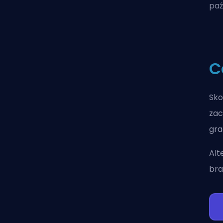
paź
C
Sko
zac
gra
Alt
bra