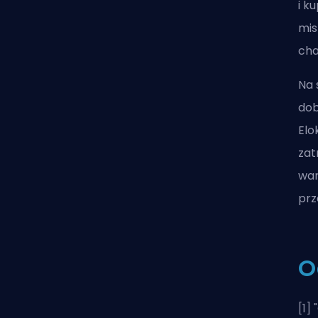
i k
mis
cha
Na 
dob
Elo
zat
war
prz
O
[1] "