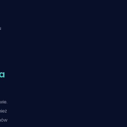
u
na
wie.
ież
onów