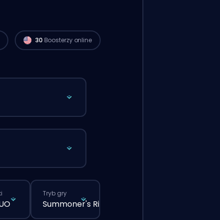
Gracze Challenger z regionu North
America są dostępni i mogą zacząć
realizować twoje zamówienie już teraz. 🔥
30
Boosterzy online
i
Tryb gry
DUO
Summoner's Rift