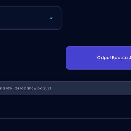
Odpal Boosta J
ona VPN · zero banów od 2021