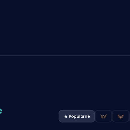
e
🔥 Popularne
L