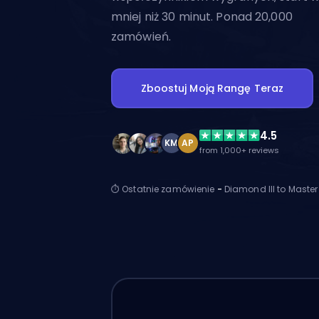
mniej niż 30 minut. Ponad 20,000
zamówień.
Zboostuj Moją Rangę Teraz
4.5
KM
AP
from 1,000+ reviews
⏱ Ostatnie zamówienie
-
Diamond III to Maste