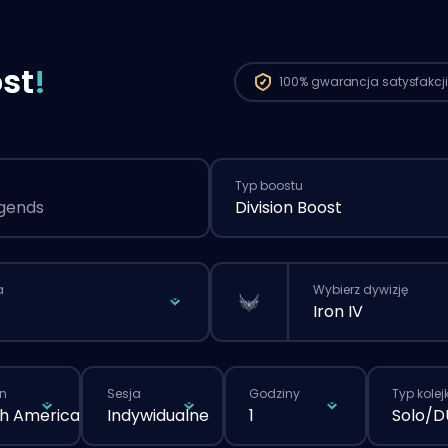
st
!
100%
gwarancja satysfakcji
Typ boostu
egends
Division Boost
a
Wybierz dywizję
Iron IV
n
Sesja
Godziny
Typ kolejk
h America
Indywidualne
1
Solo/