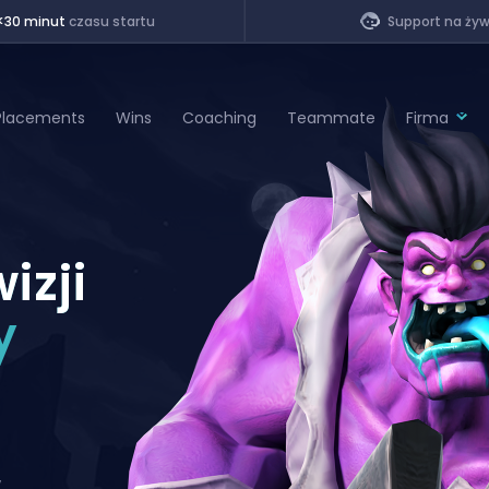
<30 minut
czasu startu
Support na ży
Placements
Wins
Coaching
Teammate
Firma
of Legends
izji
t
y
w