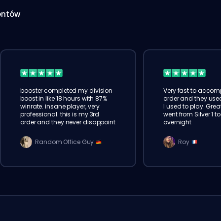
entów
booster completed my division
Very fast to accomp
boost in like 18 hours with 87%
order and they us
winrate. insane player, very
I used to play. Great
professional. this is my 3rd
went from Silver 1 t
order and they never disappoint
overnight
Random Office Guy
Roy