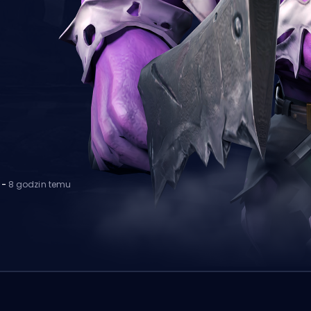
r
-
8 godzin temu