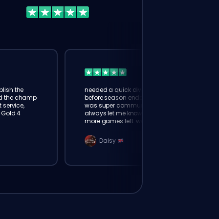
Purchase Boost Now
lish the
needed a quick division boost
ed the champ
before season ended. booster
 service,
was super communicative,
o Gold 4
always let me know how many
more games left. went from
gold 3 to plat in 2 days 👍
Daisy