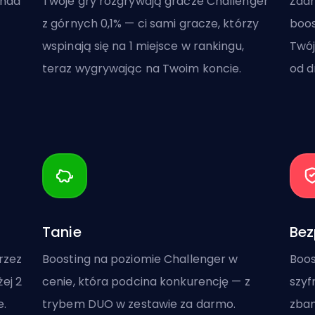
onad
Twoje gry rozgrywają gracze Challenger
Żadn
z górnych 0,1% — ci sami gracze, którzy
boos
wspinają się na 1 miejsce w rankingu,
Twój
teraz wygrywając na Twoim koncie.
od 
Tanie
Bez
rzez
Boosting na poziomie Challenger w
Boos
ej 2
cenie, która podcina konkurencję — z
szyf
e.
trybem DUO w zestawie za darmo.
zban