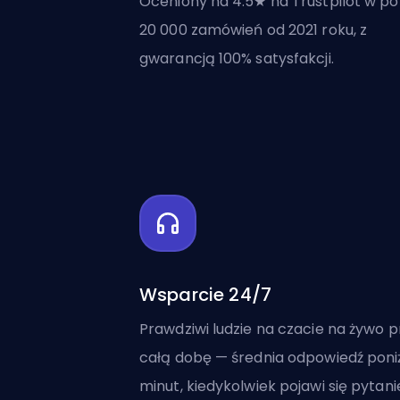
Oceniony na 4.5★ na Trustpilot w p
20 000 zamówień od 2021 roku, z
gwarancją 100% satysfakcji.
Wsparcie 24/7
Prawdziwi ludzie na czacie na żywo p
całą dobę — średnia odpowiedź poniż
minut, kiedykolwiek pojawi się pytani