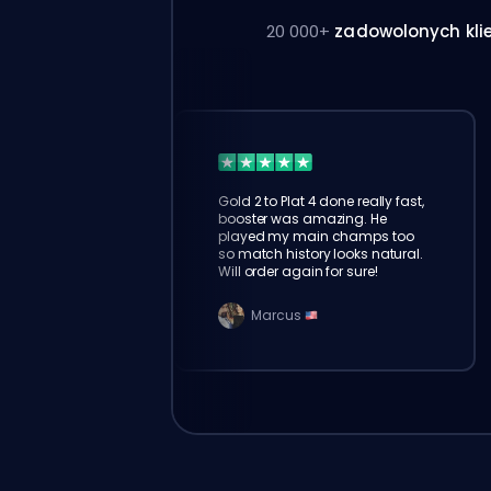
20 000+
zadowolonych kli
Gold 2 to Plat 4 done really fast,
booster was amazing. He
played my main champs too
so match history looks natural.
Will order again for sure!
Marcus