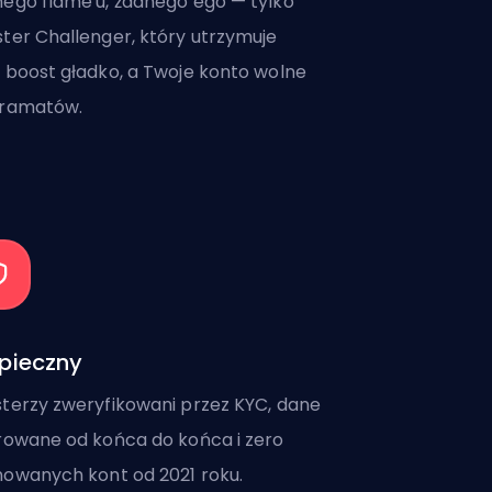
ego flame'u, żadnego ego — tylko
ter Challenger, który utrzymuje
 boost gładko, a Twoje konto wolne
dramatów.
pieczny
terzy zweryfikowani przez KYC, dane
rowane od końca do końca i zero
owanych kont od 2021 roku.