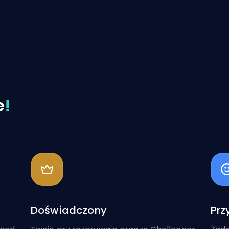
e
!
Doświadczony
Prz