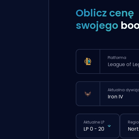
Oblicz cenę
swojego
boo
Platforma
League of L
Aktualna dywizj
Iron IV
Aktualne LP
Regio
LP 0 - 20
Nort