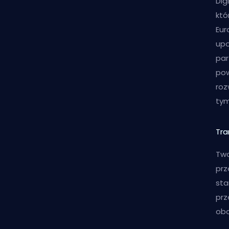
Dig
któ
Eur
upo
par
pow
roz
tym
Tra
Two
prz
sta
prz
obo