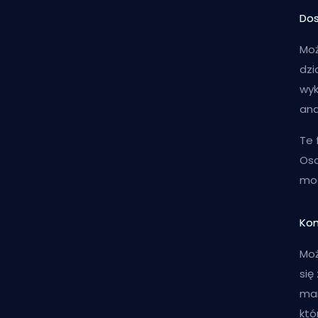
Dos
Moż
dzi
wyk
ana
Te 
Oso
mog
Kom
Mo
się
mar
któ