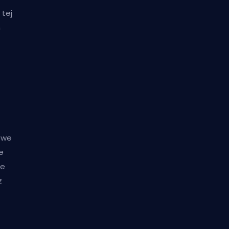
 tej
h
owe
e
że
z