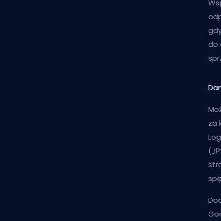
Wsp
odp
gdy
do 
spr
Dan
Moż
za 
Log
(„I
str
spę
Dod
Goo