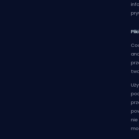
inf
pry
Pli
Coo
ano
prz
tw
Uży
pod
prz
pow
nie
mog