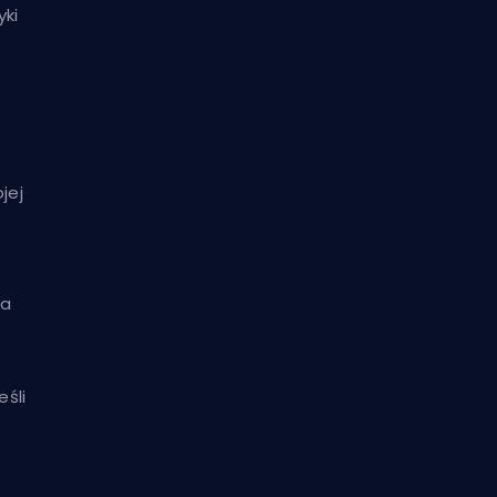
yki
jej
ia
eśli