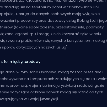
italOcean, LLC, Cloudflare, Inc. i/lub Amazon Web Services, In
re znajdują się na terytorium państw członkowskich Unii
opejskiej. Dostęp do danych osobowych mają wyłącznie
ważnieni pracownicy oraz dostawcy usług Eloking Ltd. i jeg
tnerów (lokalne spółki zależne, przedstawiciele, podmioty
iązane, agenci itp.) i mogą z nich korzystać tylko w celu
wiązywania problemów związanych z korzystaniem z usług 
 sporów dotyczących naszych usług).
nsfer międzynarodowy
je dane, w tym Dane Osobowe, mogą zostać przesłane i
echowywane na komputerach znajdujących się poza Twoi
nem, prowincją, krajem lub inną jurysdykcją rządową, gdzie
episy dotyczące ochrony danych mogą się różnić od tych
wiązujących w Twojej jurysdykcji.