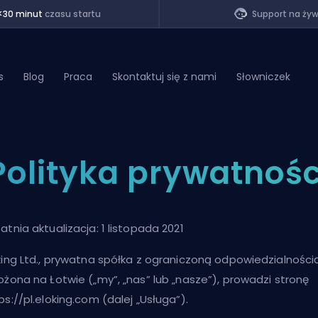
<30 minut
czasu startu
Support na ży
s
Blog
Praca
Skontaktuj się z nami
Słowniczek
of Legends
Polityka prywatnośc
t
atnia aktualizacja: 1 listopada 2021
king Ltd., prywatna spółka z ograniczoną odpowiedzialności
ożona na Łotwie („my”, „nas” lub „nasze”), prowadzi stronę
ps://pl.eloking.com (dalej „Usługa”).