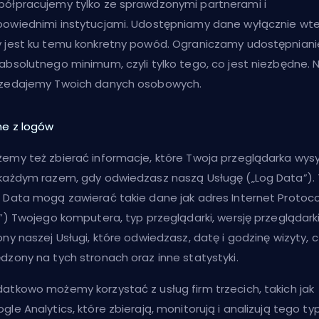
ółpracujemy tylko ze sprawdzonymi partnerami i
owiednimi instytucjami. Udostępniamy dane wyłącznie wte
 jest ku temu konkretny powód. Ograniczamy udostępniani
absolutnego minimum, czyli tylko tego, co jest niezbędne. N
zedajemy Twoich danych osobowych.
e z logów
emy też zbierać informacje, które Twoja przeglądarka wys
każdym razem, gdy odwiedzasz naszą Usługę („Log Data”).
 Data mogą zawierać takie dane jak adres Internet Protoco
P”) Twojego komputera, typ przeglądarki, wersję przeglądarki
ony naszej Usługi, które odwiedzasz, datę i godzinę wizyty, 
dzony na tych stronach oraz inne statystyki.
atkowo możemy korzystać z usług firm trzecich, takich jak
gle Analytics, które zbierają, monitorują i analizują tego ty