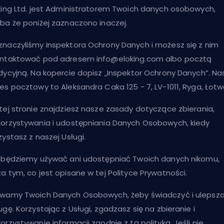
king Ltd. jest Administratorem Twoich danych osobowych,
ba że poniżej zaznaczono inaczej.
naczyliśmy Inspektora Ochrony Danych i możesz się z nim
ontaktować pod adresem
info@eloking.com
albo pocztą
dycyjną. Na kopercie dopisz „Inspektor Ochrony Danych”. Na
es pocztowy to Aleksandra Caka 125 - 7, LV-1011, Ryga, Łotw
tej stronie znajdziesz nasze zasady dotyczące zbierania,
orzystywania i udostępniania Danych Osobowych, kiedy
zystasz z naszej Usługi.
 będziemy używać ani udostępniać Twoich danych nikomu,
a tym, co jest opisane w tej Polityce Prywatności.
wamy Twoich Danych Osobowych, żeby świadczyć i ulepsz
ugę. Korzystając z Usługi, zgadzasz się na zbieranie i
orzystywanie informacji zgodnie z tą polityką. Jeśli nie