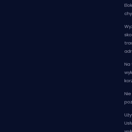
Elo
chy
Wyz
sk
tra
adr
Na 
wyk
kor
Nie
poz
Uży
Usł
wyk