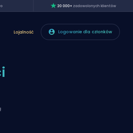
wo
20 000+
zadowolonych klientów
Logowanie dla członków
Lojalność
i
ą