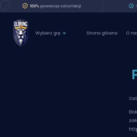
100%
gwarancja satysfakcji
Wybierz grę
Strona główna
O na
League of Legends
League 
Marvel Rivals
SERVICES
Valorant
Division Boos
Dota 2
Placements
Counter-Strike
Ost
Wins
Overwatch 2
Elo
Coaching
Rocket League
zał
Path of Exile 2
Teammate
htt