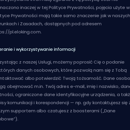
naczono inaczej w tej Polityce Prywatności, pojęcia użyte w
ityce Prywatności mają takie samo znaczenie jak w naszyc
unkach i Zasadach, dostępnych pod adresem
ps://pl.eloking.com.
eranie i wykorzystywanie informacji
zystając z naszej Usługi, możemy poprosić Cię o podanie
których danych osobowych, które pozwolą nam się z Tobą
ntaktować albo potwierdzić Twoją tożsamość. Dane osob
ą obejmować m.in. Twój adres e-mail, imię i nazwisko, dan
tności, ograniczone dane identyfikacyjne urządzenia, a tak
isy komunikacji i korespondencji — np. gdy kontaktujesz się 
zym supportem albo czatujesz z boosterami („Dane
obowe”).