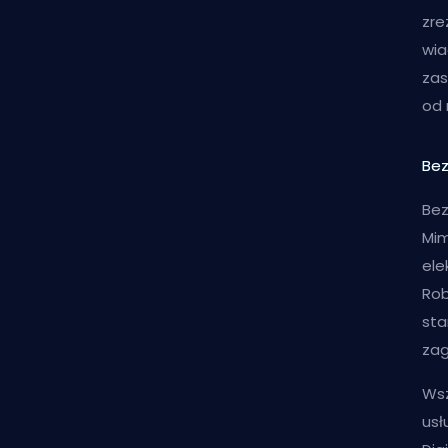
zre
wia
zas
od 
Be
Bez
Mim
ele
Rob
sta
zag
Wsz
usł