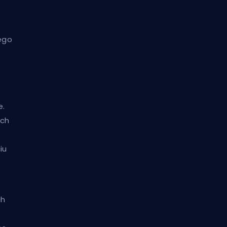
rego
e.
ich
iu
ch