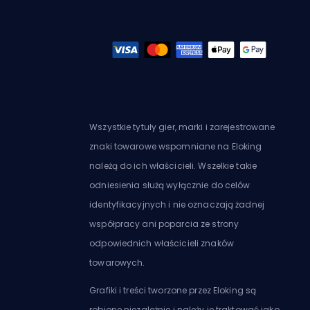
Wszystkie tytuły gier, marki i zarejestrowane
znaki towarowe wspomniane na Eloking
należą do ich właścicieli. Wszelkie takie
odniesienia służą wyłącznie do celów
identyfikacyjnych i nie oznaczają żadnej
współpracy ani poparcia ze strony
odpowiednich właścicieli znaków
towarowych.
Grafiki i treści tworzone przez Eloking są
robione niezależnie i należy je traktować jako