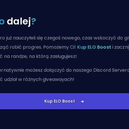
o
dalej
?
ro już nauczyłeś się czegoś nowego, czas wskoczyć do gr
ząć robić progres. Pomożemy Ci!
Kup ELO Boost
i zaczni
ć na randze, na którą zasługujesz!
ernatywnie możesz
dołączyć do naszego Discord Server
ć udział w różnych giveawayach!
Kup ELO Boost