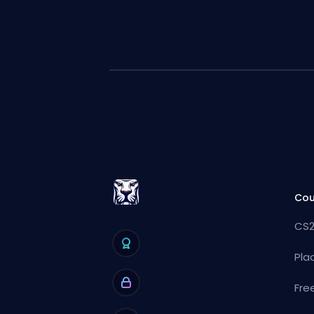
Cou
CS2
Pla
Fre