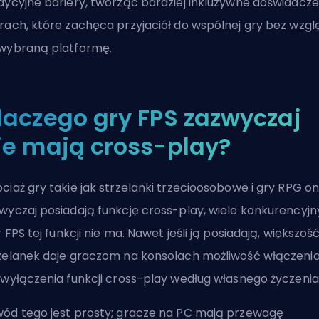
dycyjne bariery, tworząc bardziej inkluzywne doświadcze
rach, które zachęca przyjaciół do wspólnej gry bez wzgl
wybraną platformę.
laczego gry FPS zazwyczaj
ie mają cross-play?
ciaż gry takie jak strzelanki trzecioosobowe i gry RPG on
wyczaj posiadają funkcję cross-play, wiele konkurencyj
r
FPS
tej funkcji nie ma. Nawet jeśli ją posiadają, większoś
zelanek daje graczom na konsolach możliwość włączeni
 wyłączenia funkcji cross-play według własnego życzenia
ód tego jest prosty; gracze na PC mają przewagę