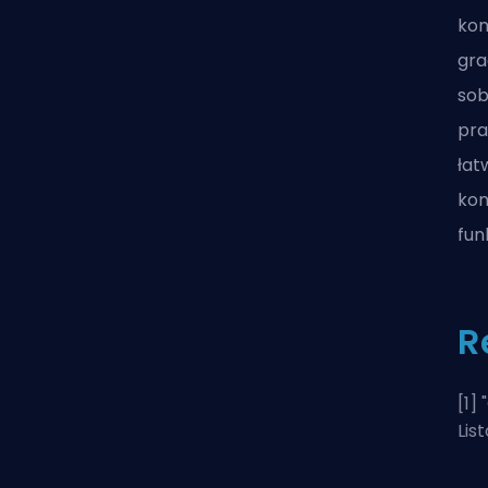
kon
gra
sob
pra
łat
kon
funk
R
[1] "
Lis