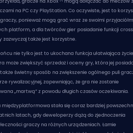
przykład, gracze na Xbox
mogą dołączać do meczów 
czami na PC czy PlayStation. Co oczywiste, jest to korzy
 graczy, ponieważ mogą grać wraz ze swoimi przyjaciółmi
ych platform, a dla twórców gier posiadanie funkcji cros
y zazwyczaj także jest korzystne.
ońcu nie tylko jest to ukochana funkcja ułatwiająca życie
ra może zwiększyć sprzedaż i oceny gry, która jej posiada
 także świetny sposób na zwiększenie ogólnego puli grac
rze rywalizacyjnej, zapewniając, że gra nie zostanie
wana „martwą” z powodu długich czasów oczekiwania.
 międzyplatformowa stała się coraz bardziej powszech
atnich latach, gdy deweloperzy dążą do zjednoczenia
łeczności graczy na różnych urządzeniach. Łamie