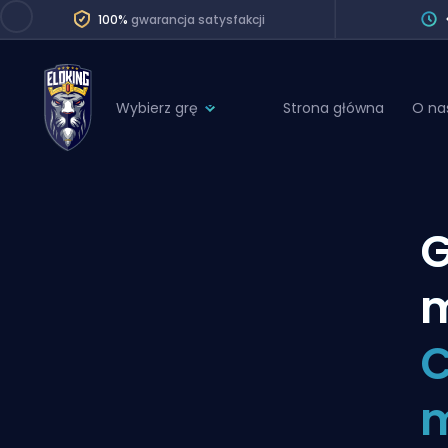
100%
gwarancja satysfakcji
Wybierz grę
Strona główna
O na
League of Legends
League 
Marvel Rivals
SERVICES
Valorant
Division Boos
Dota 2
Placements
m
Counter-Strike
Wins
Overwatch 2
C
Coaching
Rocket League
m
Path of Exile 2
Teammate