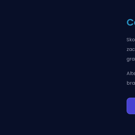
C
Sko
zac
gra
Alt
bra