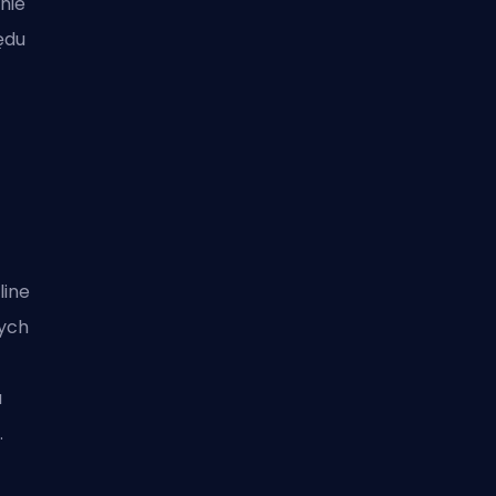
nie
ędu
line
nych
ć
a
.