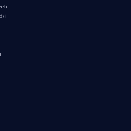
ych
dzi
j