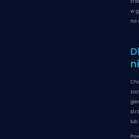
tra
w g
na 
D
n
Cho
zaz
gie
str
lub
Pow