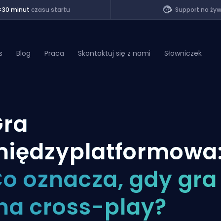
<30 minut
czasu startu
Support na ży
s
Blog
Praca
Skontaktuj się z nami
Słowniczek
of Legends
Gra
t
iędzyplatformowa
o oznacza, gdy gra
a cross-play?