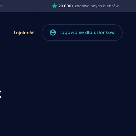
wo
20 000+
zadowolonych klientów
Logowanie dla członków
Lojalność
: