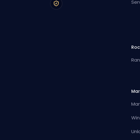
Ser
Roc
Ran
Mar
Mar
Win
Unl