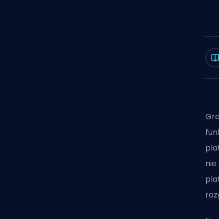
Gra
fun
pla
nie
pla
roz