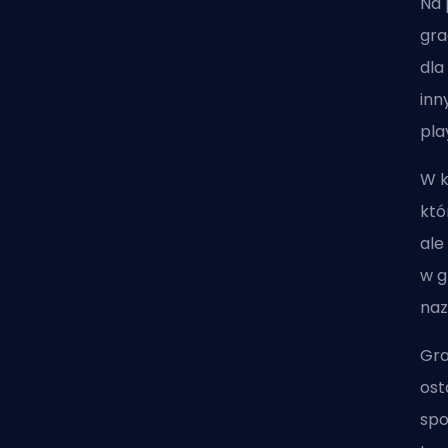
Na 
gra
dla
inn
pla
W k
któ
ale
w g
naz
Gra
ost
spo