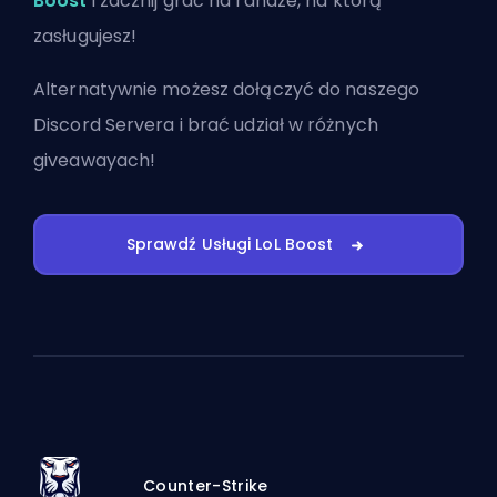
Boost
i zacznij grać na randze, na którą
zasługujesz!
Alternatywnie możesz
dołączyć do naszego
Discord Servera
i brać udział w różnych
giveawayach!
Sprawdź Usługi LoL Boost
Counter-Strike