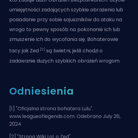
umiejętności zadających
szybkie obrażenia
lub
posiadanie przy sobie sojuszników do ataku na
wroga to pewny sposób na pokonanie ich lub
zmuszenie ich do wycofania się. Bohaterowie
[2]
tacy jak Zed
są świetni, jeśli chodzi o
zadawanie dużych szybkich obrażeń wrogom.
Odniesienia
[1] "
Oficjalna strona bohatera Lulu
".
www.leagueoflegends.com. Odebrano July 26,
2024
[2] "
Strona Wiki LoL o Zed
".