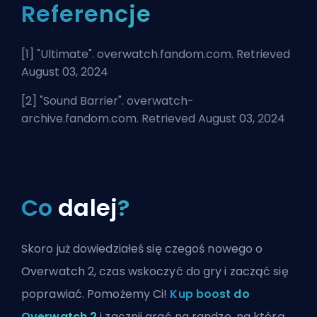
Referencje
[1] "
Ultimate
". overwatch.fandom.com. Retrieved
August 03, 2024
[2] "
Sound Barrier
". overwatch-
archive.fandom.com. Retrieved August 03, 2024
Co
dalej
?
Skoro już dowiedziałeś się czegoś nowego o
Overwatch 2, czas wskoczyć do gry i zacząć się
poprawiać. Pomożemy Ci!
Kup boost do
Overwatch 2
i zacznij grać na randze, na którą