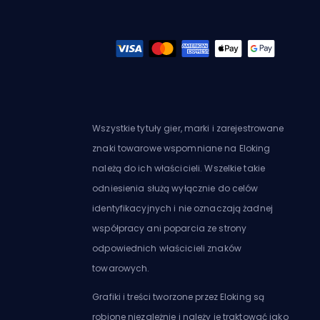
Wszystkie tytuły gier, marki i zarejestrowane
znaki towarowe wspomniane na Eloking
należą do ich właścicieli. Wszelkie takie
odniesienia służą wyłącznie do celów
identyfikacyjnych i nie oznaczają żadnej
współpracy ani poparcia ze strony
odpowiednich właścicieli znaków
towarowych.
Grafiki i treści tworzone przez Eloking są
robione niezależnie i należy je traktować jako