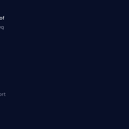
of
wą
ort