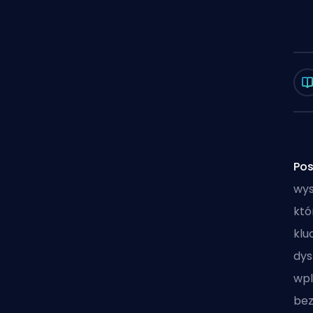
Pos
wys
któ
klu
dys
wpl
bez