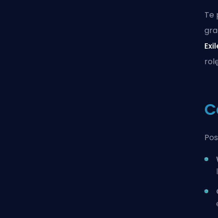
Te 
gra
Exil
rolę
C
Pos