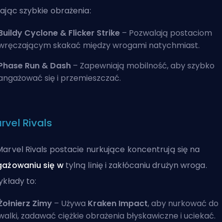
ając szybkie obrażenia:
Buildy Cyclone & Flicker Strike
– Pozwalają postaciom
wręczającym skakać między wrogami natychmiast.
Phase Run & Dash
– Zapewniają mobilność, aby szybko
angażować się i przemieszczać.
rvel Rivals
arvel Rivals postacie nurkujące koncentrują się na
gażowaniu się w
tylną linię
i zakłócaniu drużyn wroga.
ykłady to:
Żołnierz Zimy
– Używa
Kraken Impact
, aby nurkować do
walki, zadawać ciężkie obrażenia błyskawiczne i uciekać.