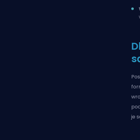
D
s
Pos
for
wro
pod
je 