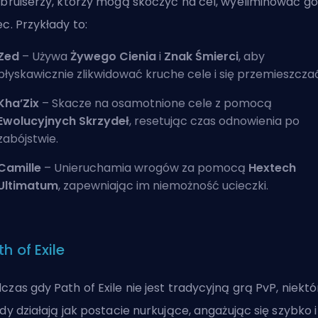
 bruiserzy, którzy mogą skoczyć na cel, wyeliminować go 
ec. Przykłady to:
Zed
– Używa
Żywego Cienia
i
Znak Śmierci
, aby
błyskawicznie zlikwidować kruche cele i się przemieszcza
Kha’Zix
– Skacze na osamotnione cele z pomocą
Ewolucyjnych Skrzydeł
, resetując czas odnowienia po
zabójstwie.
Camille
– Unieruchamia wrogów za pomocą
Hextech
Ultimatum
, zapewniając im niemożność ucieczki.
h of Exile
czas gdy Path of Exile nie jest tradycyjną grą PvP, niektó
ldy działają jak postacie nurkujące, angażując się szybko i