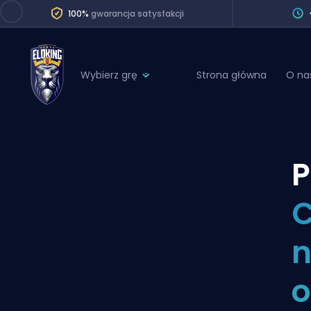
100%
gwarancja satysfakcji
Wybierz grę
Strona główna
O na
League of Legends
League 
Marvel Rivals
SERVICES
Valorant
P
Division Boos
Dota 2
Placements
C
Counter-Strike
Wins
Overwatch 2
n
Coaching
Rocket League
o
Path of Exile 2
Teammate