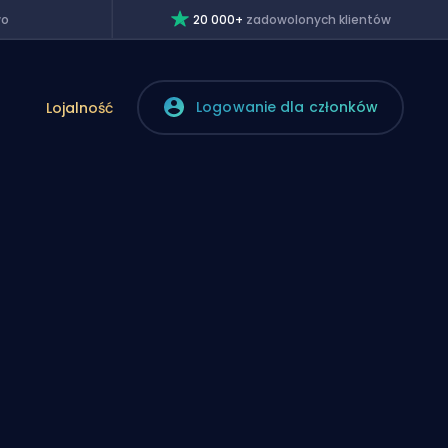
wo
20 000+
zadowolonych klientów
Logowanie dla członków
Lojalność