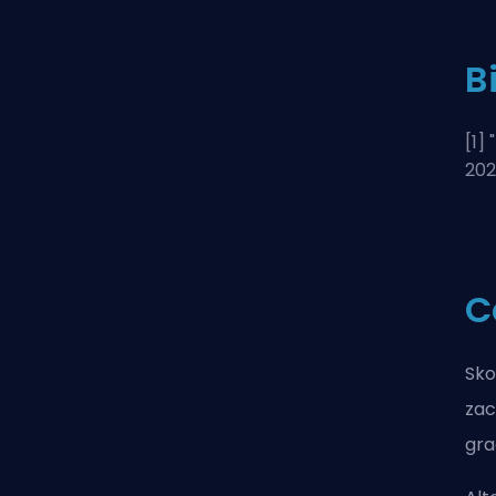
B
[1] "
20
C
Sko
zac
gra