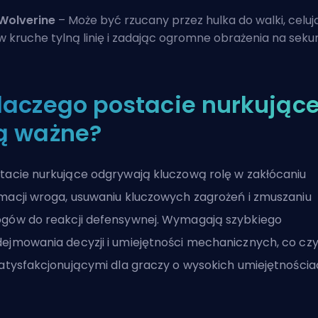
Wolverine
– Może być rzucany przez hulka do walki, celuj
w kruche tylną linię i zadając ogromne obrażenia na seku
laczego postacie nurkując
ą ważne?
tacie nurkujące odgrywają kluczową rolę w zakłócaniu
macji wroga, usuwaniu kluczowych zagrożeń i zmuszaniu
gów do reakcji defensywnej. Wymagają szybkiego
ejmowania decyzji i umiejętności mechanicznych, co czy
satysfakcjonującymi dla graczy o wysokich umiejętnościa