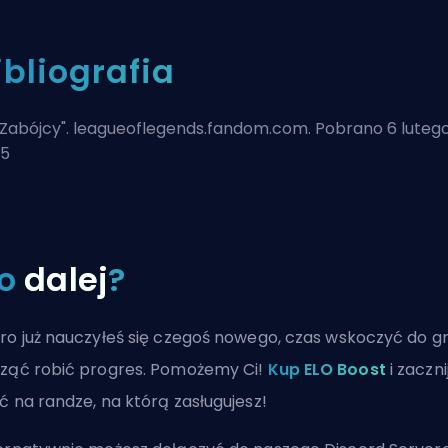
ibliografia
Zabójcy
". leagueoflegends.fandom.com. Pobrano 6 luteg
25
o
dalej
?
ro już nauczyłeś się czegoś nowego, czas wskoczyć do gr
ząć robić progres. Pomożemy Ci!
Kup ELO Boost
i zaczni
ć na randze, na którą zasługujesz!