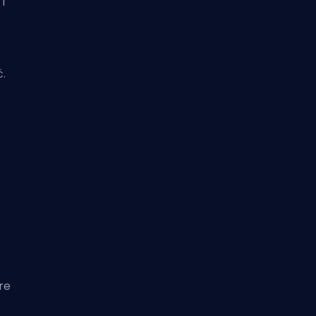
i
ć.
re