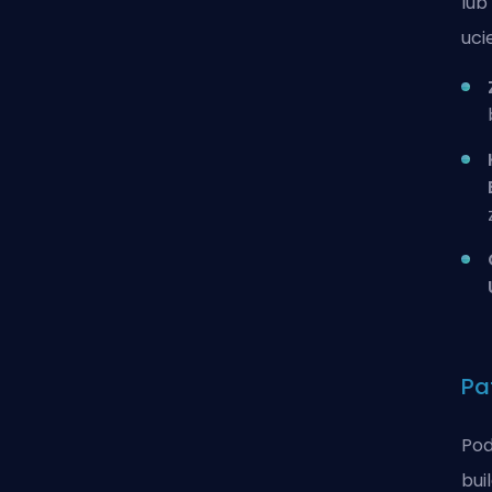
lub
uci
Pat
Pod
bui