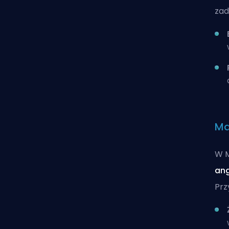
zad
Ma
W M
an
Prz