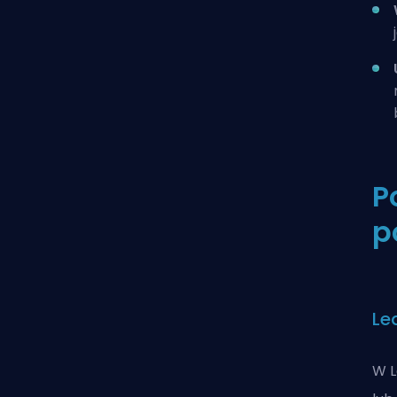
P
p
Le
W L