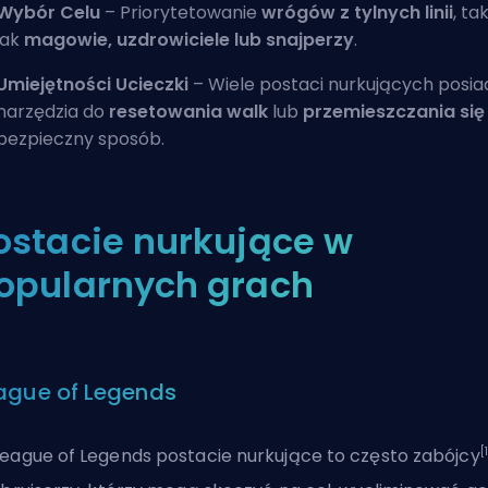
Wybór Celu
– Priorytetowanie
wrógów z tylnych linii
, ta
jak
magowie, uzdrowiciele lub snajperzy
.
Umiejętności Ucieczki
– Wiele postaci nurkujących posia
narzędzia do
resetowania walk
lub
przemieszczania się
bezpieczny sposób.
ostacie nurkujące w
opularnych grach
ague of Legends
[
eague of Legends postacie nurkujące to często zabójcy