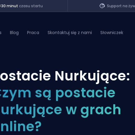
<30 minut
czasu startu
Support na ży
s
Blog
Praca
Skontaktuj się z nami
Słowniczek
of Legends
ostacie Nurkujące:
t
zym są postacie
urkujące w grach
nline?