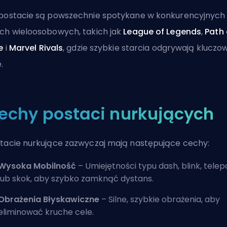
postacie są powszechnie spotykane w konkurencyjnych
ch wieloosobowych, takich jak
League of Legends
,
Path 
e
i
Marvel Rivals
, gdzie szybkie starcia odgrywają kluczo
.
echy postaci nurkujących
tacie nurkujące zazwyczaj mają następujące cechy:
Wysoka Mobilność
– Umiejętności typu dash, blink, telep
lub skok, aby szybko zamknąć dystans.
Obrażenia Błyskawiczne
– Silne, szybkie obrażenia, aby
eliminować kruche cele.