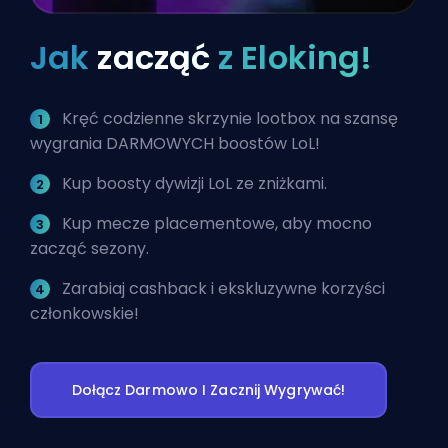
Jak
zacząć
z Eloking!
Kręć codzienne skrzynie lootbox na szansę
wygrania DARMOWYCH boostów LoL!
Kup boosty dywizji LoL ze zniżkami.
Kup mecze placementowe, aby mocno
zacząć sezony.
Zarabiaj cashback i ekskluzywne korzyści
członkowskie!
Dołącz Darmowo I Zacznij Wygrywać!