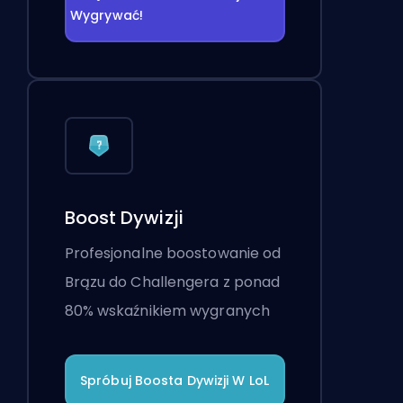
Wygrywać!
Boost Dywizji
Profesjonalne boostowanie od
Brązu do Challengera z ponad
80% wskaźnikiem wygranych
Spróbuj Boosta Dywizji W LoL