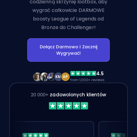
codzienną skrzynię lootbox, aby
wygrać całkowicie DARMOWE
boosty League of Legends od
Bronze do Challenger!
Dołącz Darmowo I Zacznij
Wygrywać!
4.5
KM
AP
from 1,000+ reviews
20 000+
zadowolonych klientów