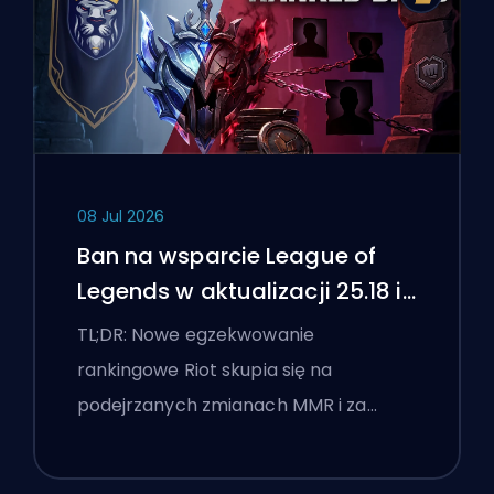
08 Jul 2026
Ban na wsparcie League of
Legends w aktualizacji 25.18 i
flagi boostingu
TL;DR: Nowe egzekwowanie
rankingowe Riot skupia się na
podejrzanych zmianach MMR i za…