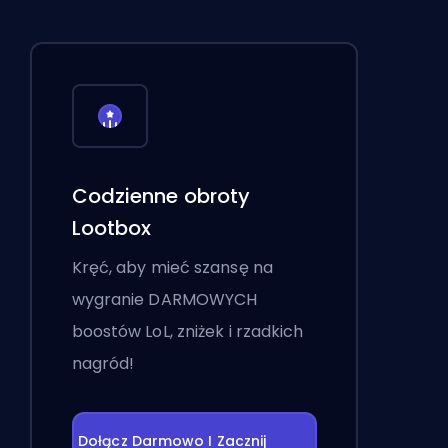
Codzienne obroty
Lootbox
Kręć, aby mieć szansę na
wygranie DARMOWYCH
boostów LoL, zniżek i rzadkich
nagród!
Dołącz Darmowo I Zacznij