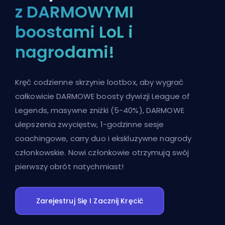
z DARMOWYMI
boostami LoL i
nagrodami!
Kręć codzienne skrzynie lootbox, aby wygrać
całkowicie DARMOWE boosty dywizji League of
Legends, masywne zniżki (5-40%), DARMOWE
ulepszenia zwycięstw, 1-godzinne sesje
coachingowe, carry duo i ekskluzywne nagrody
członkowskie. Nowi członkowie otrzymują swój
pierwszy obrót natychmiast!
Zarejestruj Się I Zacznij Kręcić