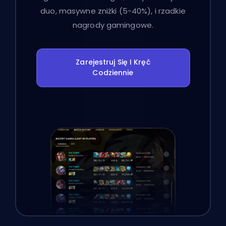
duo, masywne zniżki (5-40%), i rzadkie
nagrody gamingowe.
Zarejestruj Się I Kręć
Codziennie