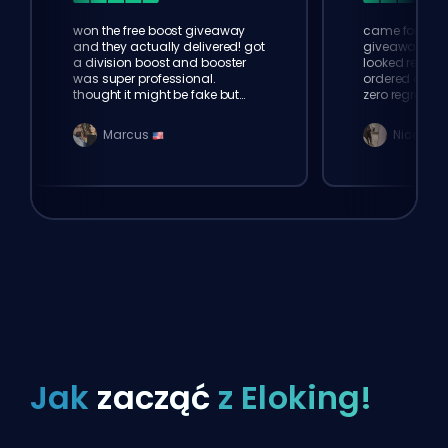
won the free boost giveaway
came for the f
and they actually delivered! got
giveaway, didn
a division boost and booster
looked really 
was super professional.
ordered a sma
thought it might be fake but
zero regrets, 
eloking is 100% legit
service. defin
Marcus
Nicolas
Jak
zacząć
z Eloking!