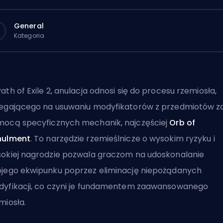
General
Kategoria
ath of Exile 2, anulacja odnosi się do procesu rzemiosła,
egającego na usuwaniu modyfikatorów z przedmiotów z
ocą specyficznych mechanik, najczęściej
Orb of
nulment
. To narzędzie rzemieślnicze o wysokim ryzyku i
okiej nagrodzie pozwala graczom na udoskonalanie
jego ekwipunku poprzez eliminację niepożądanych
yfikacji, co czyni je fundamentem zaawansowanego
miosła.