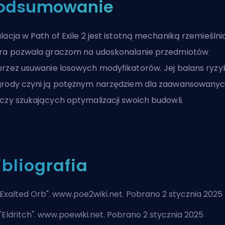
odsumowanie
lacja w Path of Exile 2 jest istotną mechaniką rzemieślni
ra pozwala graczom na udoskonalanie przedmiotów
rzez usuwanie losowych modyfikatorów. Jej balans ryzyk
rody czyni ją potężnym narzędziem dla zaawansowany
czy szukających optymalizacji swoich budowli.
ibliografia
Exalted Orb
". www.poe2wiki.net. Pobrano 2 stycznia 2025
"
Eldritch
". www.poewiki.net. Pobrano 2 stycznia 2025