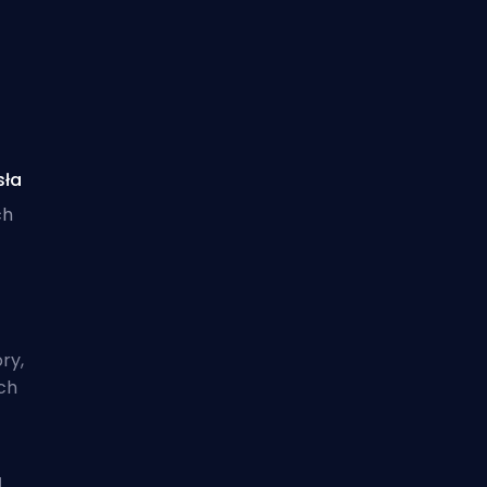
sła
ch
ry,
ch
]