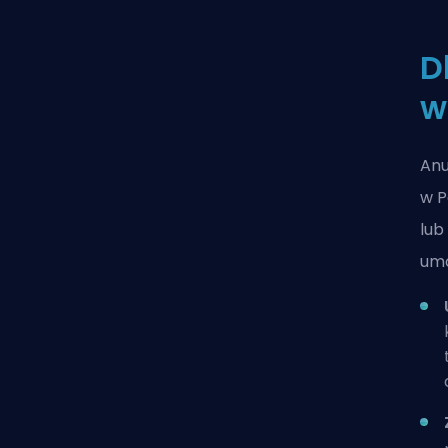
D
w
Anu
w P
lub
umo