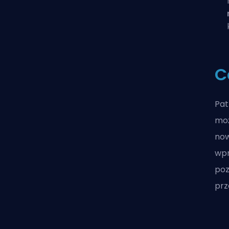
C
Pat
moż
now
wpr
poz
prz