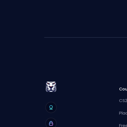
Cou
CS2
Pla
Fre