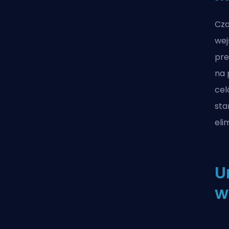
Cza
wej
pre
na 
cel
sta
eli
U
w