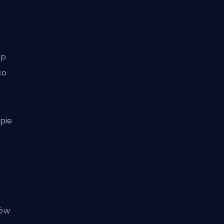
ęp
co
pie
gów