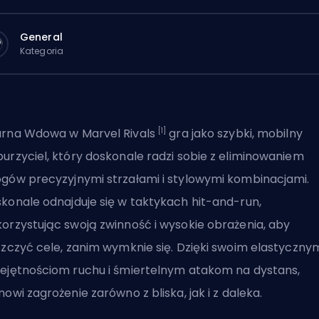
General
Kategoria
[1]
arna Wdowa w
Marvel Rivals
gra jako szybki, mobilny
urzyciel, który doskonale radzi sobie z eliminowaniem
gów precyzyjnymi strzałami i stylowymi kombinacjami.
konale odnajduje się w taktykach hit-and-run,
orzystując swoją zwinność i wysokie obrażenia, aby
szczyć cele, zanim wymknie się. Dzięki swoim elastyczny
ejętnościom ruchu i śmiertelnym atakom na dystans,
nowi zagrożenie zarówno z bliska, jak i z daleka.