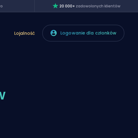
wo
20 000+
zadowolonych klientów
Logowanie dla członków
Lojalność
w