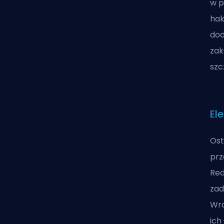
w p
hak
dod
zak
szc
El
Ost
prz
Red
zad
Wro
ich