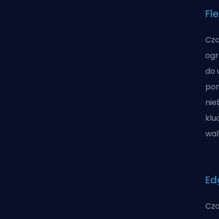
Fl
Cza
ogr
do 
pom
nie
klu
wal
Ed
Cza