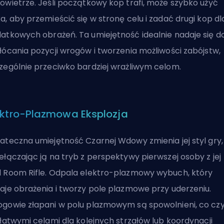
owietrze. Jeśli początkowy kop trafi, może szybko użyć
a, aby przemieścić się w stronę celu i zadać drugi kop dl
atkowych obrażeń. Ta umiejętność idealnie nadaje się d
łócania pozycji wrogów i tworzenia możliwości zabójstw,
zególnie przeciwko bardziej wrażliwym celom.
ektro-Plazmowa Eksplozja
ateczna umiejętność Czarnej Wdowy zmienia jej styl gry,
ełączając ją na tryb z perspektywy pierwszej osoby z jej
 Room Rifle. Odpala elektro-plazmowy wybuch, który
aje obrażenia i tworzy pole plazmowe przy uderzeniu.
gowie złapani w polu plazmowym są spowolnieni, co czy
 łatwymi celami dla kolejnych strzałów lub koordynacji