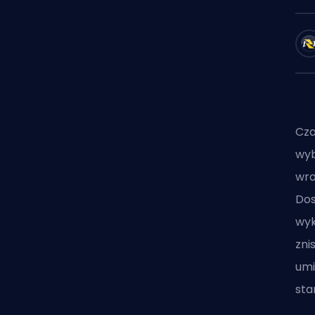
Cz
wyb
wro
Dos
wyk
zni
umi
sta