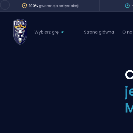
100%
gwarancja satysfakcji
Wybierz grę
Strona główna
O na
League of Legends
League 
Marvel Rivals
SERVICES
Valorant
C
Division Boos
Dota 2
Placements
j
Counter-Strike
Wins
Overwatch 2
M
Coaching
Rocket League
Path of Exile 2
Teammate