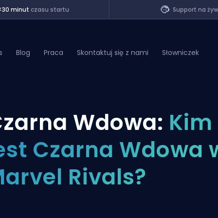
<30 minut
czasu startu
Support na ży
s
Blog
Praca
Skontaktuj się z nami
Słowniczek
of Legends
zarna Wdowa:
Kim
t
est Czarna Wdowa 
arvel Rivals?