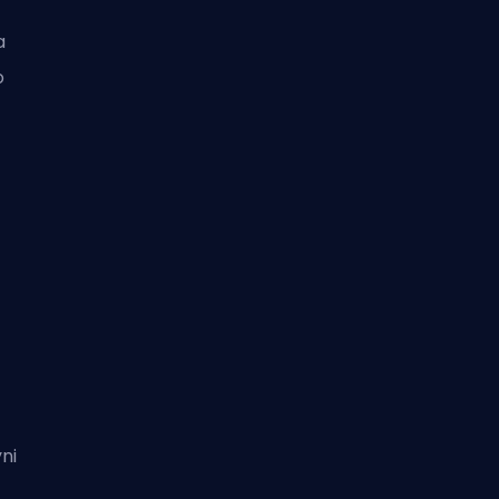
a
o
ni