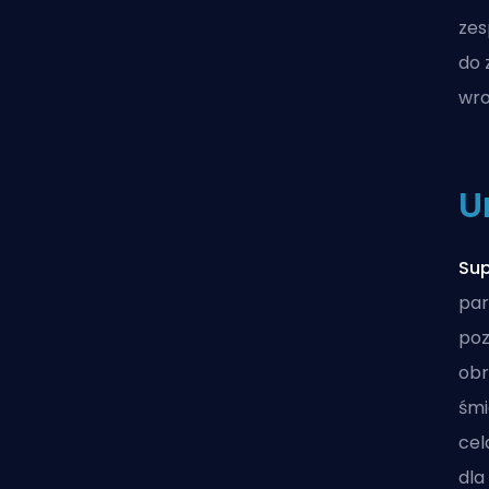
zes
do 
wro
U
Sup
par
poz
obr
śmi
cel
dla