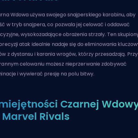
rna Wdowa używa swojego snajperskiego karabinu, aby
ść w tryb snajpera, co pozwala jej celować i oddawać
cyzyjne, wysokozadające obrażenia strzały. Ten skupion
precyzji atak idealnie nadaje się do eliminowania kluczo
ów z dystansu i karania wrogów, którzy przesadzają. Przy
rannym celowaniu możesz nieprzerwanie zdobywać
minacje i wywierać presję na polu bitwy.
miejętności Czarnej Wdow
 Marvel Rivals