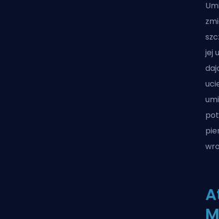
Umi
zmi
szc
jej
daj
uci
umi
pot
pie
wro
A
M