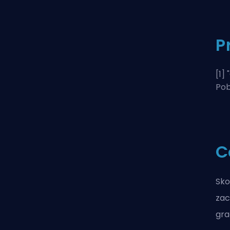
P
[1] "
Pob
C
Sko
zac
gra