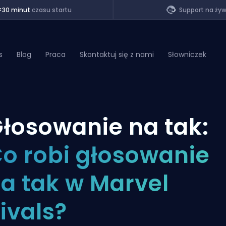
<30 minut
czasu startu
Support na ży
s
Blog
Praca
Skontaktuj się z nami
Słowniczek
of Legends
łosowanie na tak:
t
o robi głosowanie
a tak w Marvel
ivals?