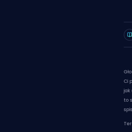
Gło
Ci 
jak
to 
spi
Ter