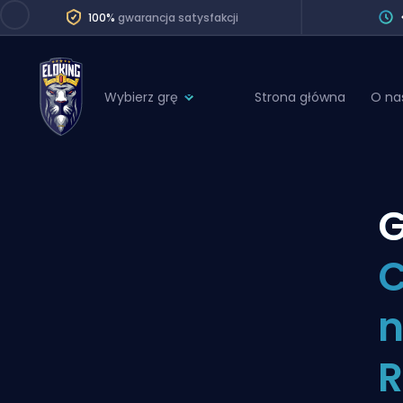
100%
gwarancja satysfakcji
Wybierz grę
Strona główna
O na
League of Legends
League 
Marvel Rivals
SERVICES
Valorant
G
Division Boos
Dota 2
Placements
C
Counter-Strike
Wins
Overwatch 2
n
Coaching
Rocket League
R
Path of Exile 2
Teammate