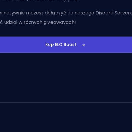
ernatywnie możesz
dołączyć do naszego Discord Server
ć udział w różnych giveawayach!
Kup ELO Boost