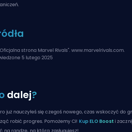
aniczeń.
ródła
Oficjalna strona Marvel Rivals
". www.marvelrivals.com.
iedzone 5 lutego 2025
o
dalej
?
ro już nauczyłeś się czegoś nowego, czas wskoczyć do gr
ząć robić progres. Pomożemy Ci!
Kup ELO Boost
i zaczni
ć na randze, na którą zasługujesz!