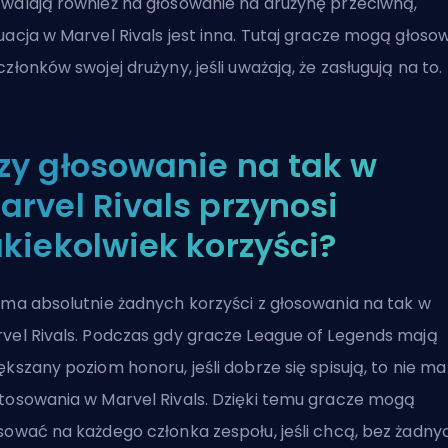
walają również na głosowanie na drużynę przeciwną,
uacja w Marvel Rivals jest inna. Tutaj gracze mogą głoso
członków swojej drużyny, jeśli uważają, że zasługują na to.
zy głosowanie na tak w
arvel Rivals przynosi
akiekolwiek korzyści?
 ma absolutnie żadnych korzyści z głosowania na tak w
vel Rivals. Podczas gdy gracze League of Legends mają
ększany poziom honoru, jeśli dobrze się spisują, to nie ma
tosowania w Marvel Rivals. Dzięki temu gracze mogą
sować na każdego członka zespołu, jeśli chcą, bez żadny