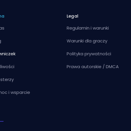
ma
Legal
as
Regulamin i warunki
g
Warunki dla graczy
wniczek
Polityka prywatności
liwości
Prawa autorskie / DMCA
sterzy
oc i wsparcie