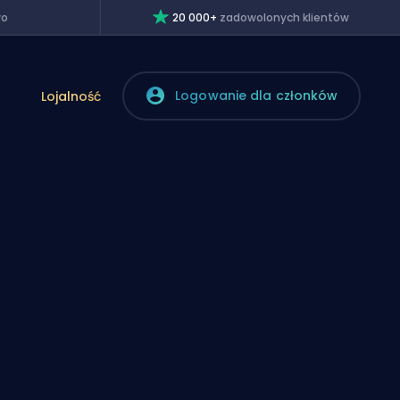
wo
20 000+
zadowolonych klientów
Logowanie dla członków
Lojalność