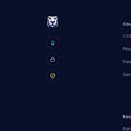
Cou
CS2
Pla
Fre
Ser
Roc
Ran