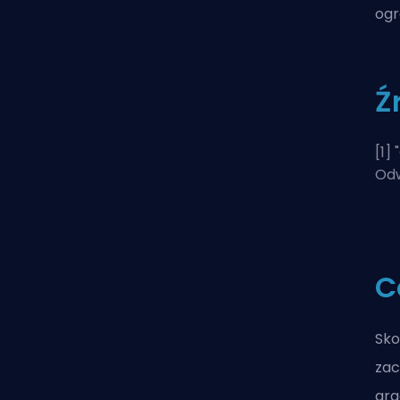
ogr
Ź
[1] "
Odw
C
Sko
zac
gra