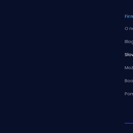
Fir
O n
Blo
Sło
Moż
Boo
Pom