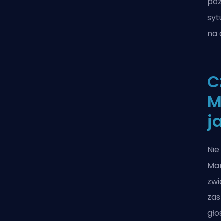
poz
syt
na 
C
M
j
Nie
Mar
zwi
zas
gło