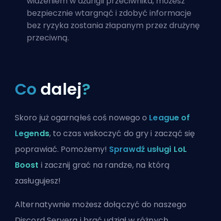
widzeniem w dżungli przeciwnika, możesz
bezpiecznie wtargnąć i zdobyć informacje
bez ryzyka zostania złapanym przez drużynę
przeciwną.
Co
dalej
?
Skoro już ogarnąłeś coś nowego o
League of
Legends
, to czas wskoczyć do gry i zacząć się
poprawiać. Pomożemy!
Sprawdź usługi LoL
Boost
i zacznij grać na randze, na którą
zasługujesz!
Alternatywnie możesz
dołączyć do naszego
Discord Servera
i brać udział w różnych