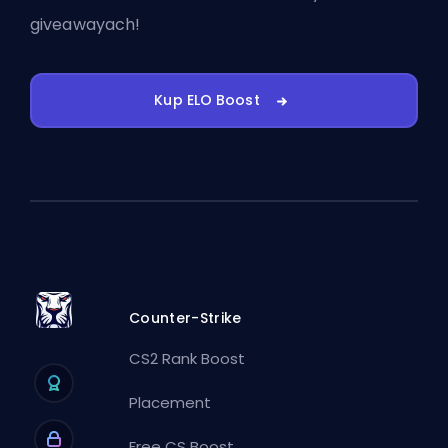
giveawayach!
Kup ELO Boost
Counter-Strike
CS2 Rank Boost
Placement
Free CS Boost