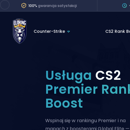
100%
gwarancja satysfakcji
Counter-Strike
CS2 Rank B
League of Legends
League 
Marvel Rivals
SERVICES
Valorant
Usługa
CS2
Division Boos
Dota 2
Placements
Premier Ran
Counter-Strike
Wins
Boost
Overwatch 2
Coaching
Rocket League
Path of Exile 2
Teammate
Wspinaj się w rankingu Premier i na
mapach z boosterami Global Elite —