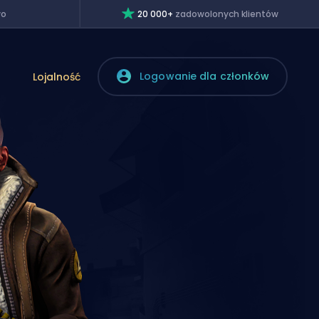
wo
20 000+
zadowolonych klientów
Logowanie dla członków
Lojalność