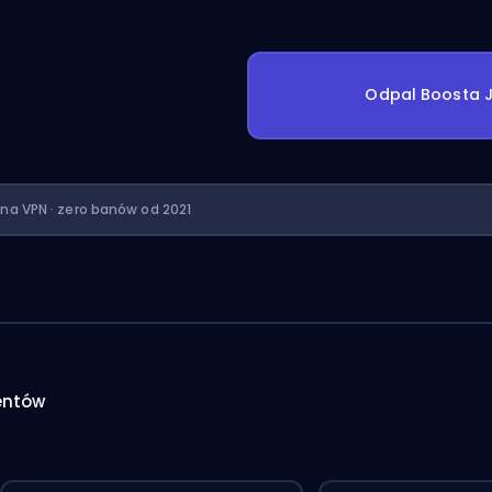
Odpal Boosta J
ona VPN · zero banów od 2021
entów