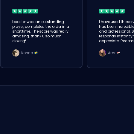
booster was an outstanding
I have used the serv
player, completed the order in a
has been incredible
short time. The score was really
and professional. 
amazing. thank u so much
responds instantly w
eloking!
appreciate. Reco
Konno
Amr