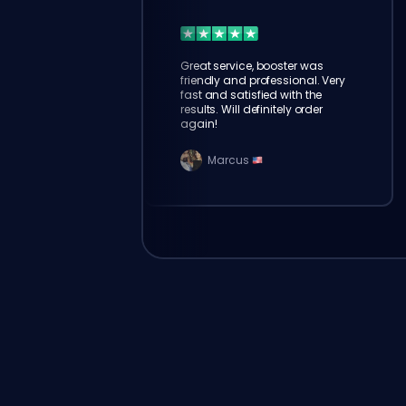
Great service, booster was
friendly and professional. Very
fast and satisfied with the
results. Will definitely order
again!
Marcus