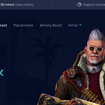
<30 minut
czasu startu
Support na ży
oost
Placements
Armory Boost
Firma
of Legends
t
k