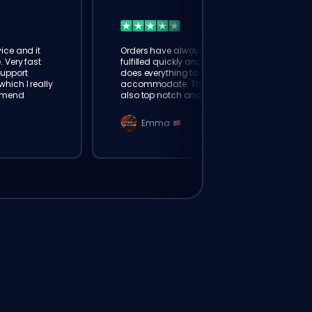
ice and it
Orders have always been
. Very fast
fulfilled quickly and booster
Support
does everything to
hich I really
accommodate. The support is
mmend
also top notch and responds
instantly. Very happy with
eloking
Emma