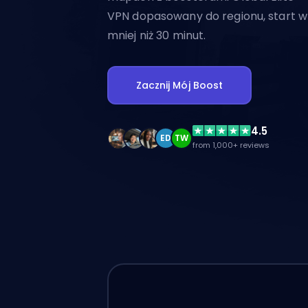
VPN dopasowany do regionu, start w
mniej niż 30 minut.
Zacznij Mój Boost
4.5
ED
TW
from 1,000+ reviews