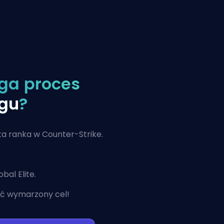
ga proces
ngu
?
a ranka w Counter-Strike.
al Elite.
ić wymarzony cel!