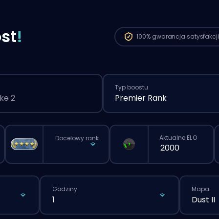
st
!
100%
gwarancja satysfakcji
Typ boostu
ke 2
Premier Rank
Aktualne ELO
Docelowy rank
Godziny
Mapa
1
Dust II