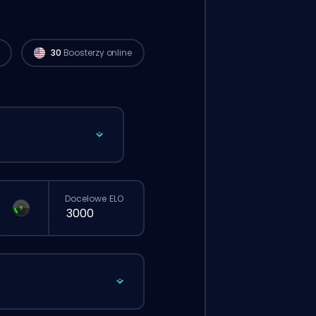
dostępni i mogą zacząć realizować twoje
zamówienie już teraz. 🔥
30
Boosterzy online
Docelowe ELO