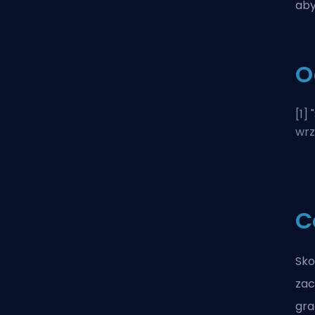
aby
O
[1] "
wrz
C
Sko
zac
gra