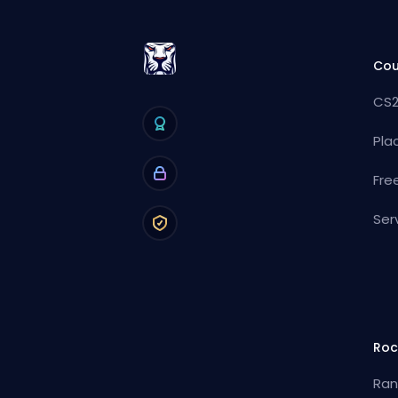
Cou
CS2
Pla
Fre
Ser
Roc
Ran