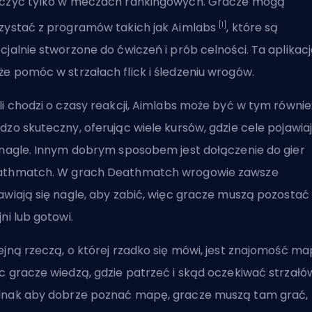
czyć tylko w meczach rankingowych. Gracze mogą
[1]
zystać z programów takich jak Aimlabs
, które są
cjalnie stworzone do ćwiczeń i prób celności. Ta aplikac
e pomóc w strzałach flick i śledzeniu wrogów.
li chodzi o czasy reakcji, Aimlabs może być w tym równie
dzo skuteczny, oferując wiele kursów, gdzie cele pojawia
 nagle. Innym dobrym sposobem jest dołączenie do gier
thmatch. W grach Deathmatch wrogowie zawsze
awiają się nagle, aby zabić, więc gracze muszą pozostać
jni lub gotowi.
ejną rzeczą, o której rzadko się mówi, jest znajomość ma
c gracze wiedzą, gdzie patrzeć i skąd oczekiwać strzałó
nak aby dobrze poznać mapę, gracze muszą tam grać,