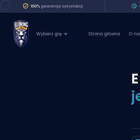
100%
gwarancja satysfakcji
Wybierz grę
Strona główna
O na
League of Legends
League 
Marvel Rivals
SERVICES
Valorant
E
Division Boos
Dota 2
Placements
j
Counter-Strike
Wins
Overwatch 2
Coaching
Rocket League
Path of Exile 2
Teammate