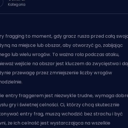
Kategoria
ry fragging to moment, gdy gracz rusza przed całą swoj
żyną na miejsce lub obszar, aby otworzyć go, zabijając
nego lub wielu wrogów. To ważna rola podczas ataku,
ieważ wejście na obszar jest kluczem do zwycięstwa i da
żynie przewagę przez zmniejszenie liczby wrogów
odzielnie.
ie entry fraggerem jest niezwykle trudne, wymaga dobr
słu gry i świetnej celności. Ci, którzy chcą skutecznie
onywać entry frag, muszą wchodzić bez strachu i być
ni, że ich celność jest wystarczająca na wszelkie