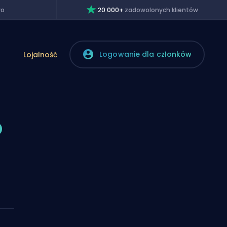
wo
20 000+
zadowolonych klientów
Logowanie dla członków
Lojalność
o