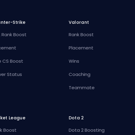
nter-Strike
Valorant
 Rank Boost
Rank Boost
cement
Placement
e CS Boost
Wins
ver Status
Coaching
Teammate
ket League
Dota 2
k Boost
Dota 2 Boosting