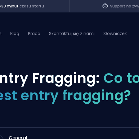
<30 minut
czasu startu
Support na ży
s
Blog
Praca
Skontaktuj się z nami
Słowniczek
of Legends
ntry Fragging:
Co t
t
est entry fragging?
General