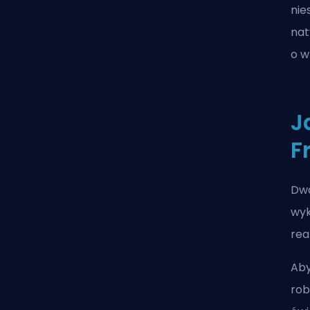
nie
nat
o w
J
F
Dwa
wyk
reak
Aby
rob