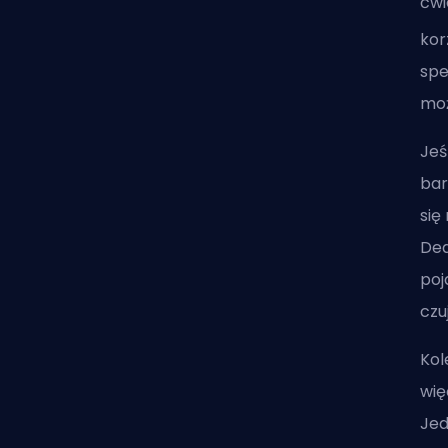
ćwi
kor
spe
moż
Jeś
bar
się
Dea
poj
czu
Kol
wię
Jed