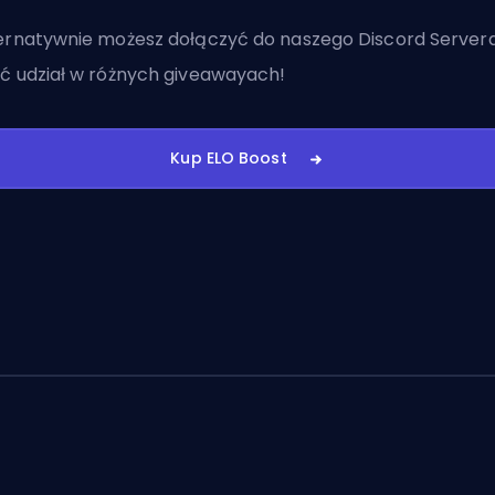
ernatywnie możesz
dołączyć do naszego Discord Server
ć udział w różnych giveawayach!
Kup ELO Boost