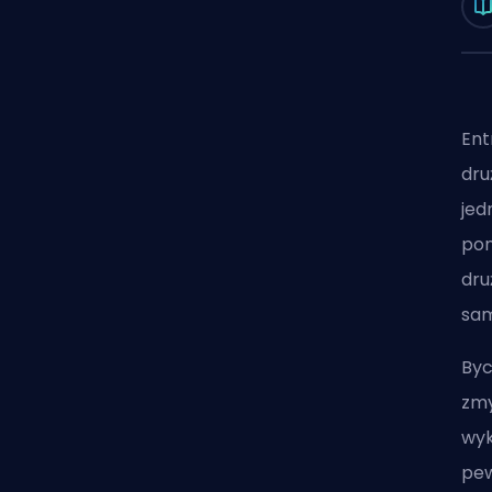
Ent
dru
jed
pon
dru
sam
Byc
zmy
wyk
pew