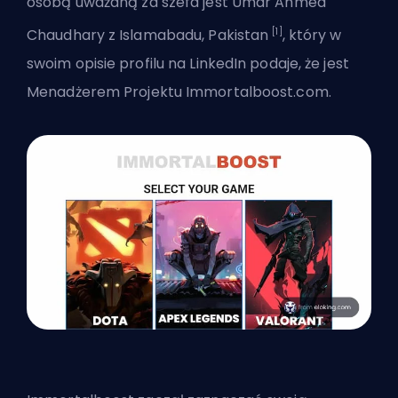
osobą uważaną za szefa jest Umar Ahmed
[1]
Chaudhary z Islamabadu, Pakistan
, który w
swoim opisie profilu na LinkedIn podaje, że jest
Menadżerem Projektu Immortalboost.com.