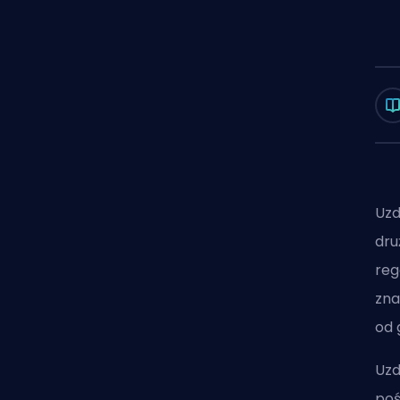
Uzd
dru
reg
zna
od 
Uzd
poś