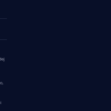
dej
o,
i