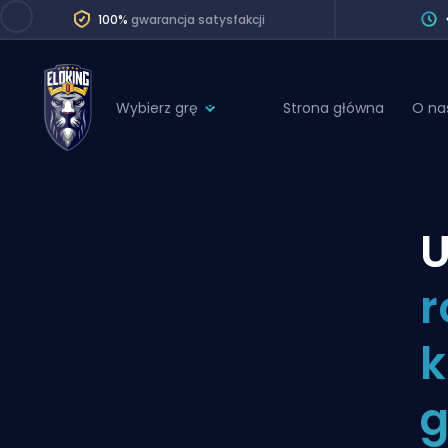
100%
gwarancja satysfakcji
Wybierz grę
Strona główna
O na
League of Legends
League 
Marvel Rivals
SERVICES
Valorant
U
Division Boos
Dota 2
Placements
r
Counter-Strike
Wins
Overwatch 2
k
Coaching
Rocket League
g
Path of Exile 2
Teammate