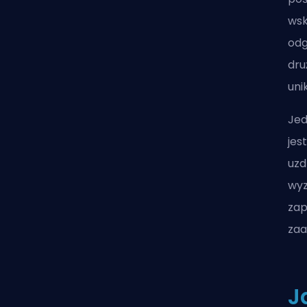
wsk
odg
dru
uni
Jed
jes
uzd
wyz
zap
zaa
J