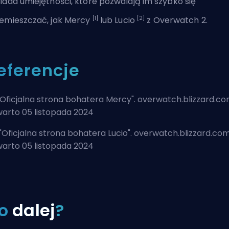
iada umiejętności, które pozwalają im szybko się
[1]
[2]
emieszczać, jak Mercy
lub Lucio
z
Overwatch 2
.
eferencje
Oficjalna strona bohatera Mercy
". overwatch.blizzard.co
arto 05 listopada 2024
"
Oficjalna strona bohatera Lucio
". overwatch.blizzard.com
arto 05 listopada 2024
o
dalej
?