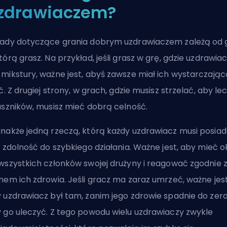
zdrawiaczem?
ady dotyczące grania dobrym uzdrawiaczem zależą od g
tórą grasz. Na przykład, jeśli grasz w grę, gdzie uzdrawia
mikstury, ważne jest, abyś zawsze miał ich wystarczając
ść. Z drugiej strony, w grach, gdzie musisz strzelać, aby le
uszników, musisz mieć dobrą celność.
nakże jedną rzeczą, którą każdy uzdrawiacz musi posiad
t zdolność do szybkiego działania. Ważne jest, aby mieć o
wszystkich członków swojej drużyny i reagować zgodnie 
nem ich zdrowia. Jeśli gracz ma zaraz umrzeć, ważne jest
 uzdrawiacz był tam, zanim jego zdrowie spadnie do zera
 go uleczyć. Z tego powodu wielu uzdrawiaczy zwykle