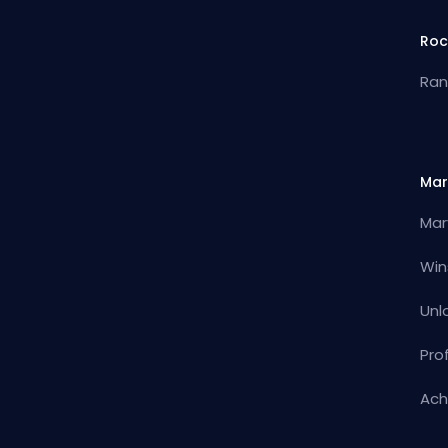
Roc
Ran
Mar
Mar
Win
Unl
Pro
Ach