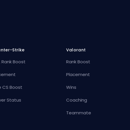
nter-Strike
Valorant
 Rank Boost
Rank Boost
cement
Placement
e CS Boost
Wins
ver Status
Coaching
Teammate