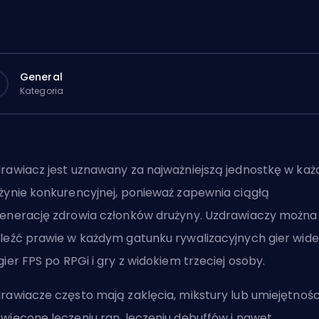
General
Kategoria
rawiacz jest uznawany za najważniejszą jednostkę w każ
żynie konkurencyjnej, ponieważ zapewnia ciągłą
enerację zdrowia członków drużyny. Uzdrawiaczy można
leźć prawie w każdym gatunku rywalizacyjnych gier wide
gier
FPS
po RPGi i
gry z widokiem trzeciej osoby
.
rawiacze często mają zaklęcia, mikstury lub umiejętnośc
więcone leczeniu ran, leczeniu debuffów i nawet