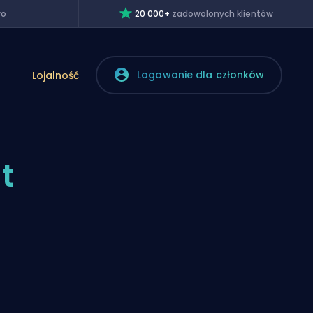
wo
20 000+
zadowolonych klientów
Logowanie dla członków
Lojalność
t