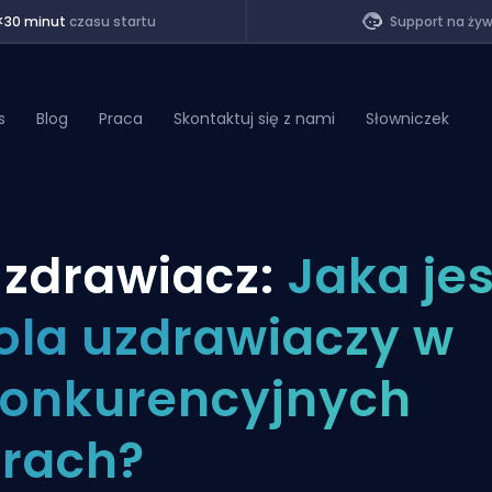
<30 minut
czasu startu
Support na ży
s
Blog
Praca
Skontaktuj się z nami
Słowniczek
of Legends
zdrawiacz:
Jaka jes
t
ola uzdrawiaczy w
onkurencyjnych
rach?