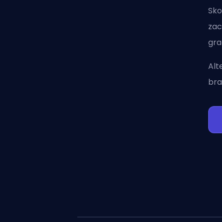
Sko
zac
gra
Alt
bra