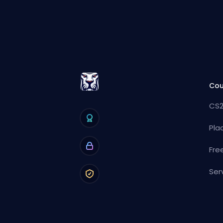
Cou
CS2
Pla
Fre
Ser