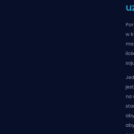
u
Por
w k
ma 
ilo
soj
Jed
jes
na 
sta
aby
aby