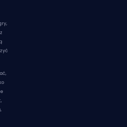
ry,
cz
ą
czyć
ać,
ko
ze
,
,