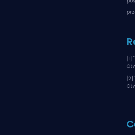
pos
prz
R
[1] "
Otw
[2] 
Otw
C