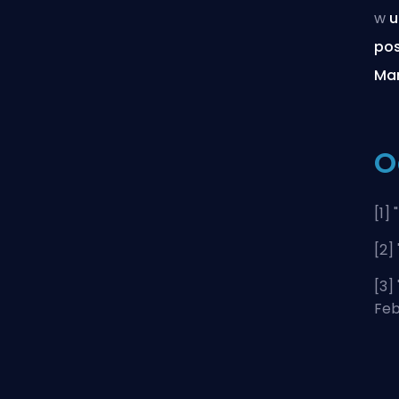
w
u
pos
Ma
O
[1] "
[2] 
[3] 
Feb