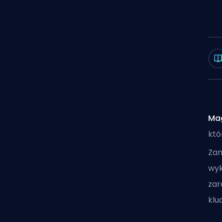
Mag
któ
Zam
wyk
zar
klu