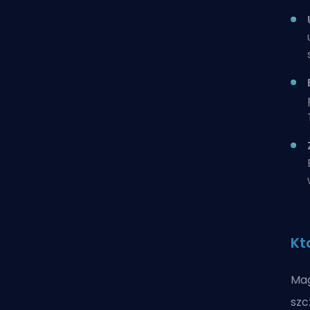
Kt
Mag
szc