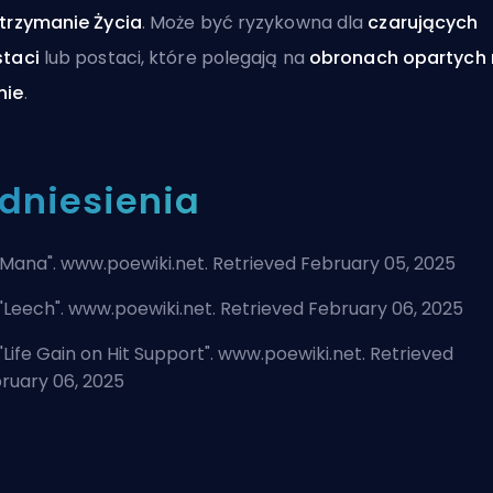
trzymanie Życia
. Może być ryzykowna dla
czarujących
taci
lub postaci, które polegają na
obronach opartych
nie
.
dniesienia
Mana
". www.poewiki.net. Retrieved February 05, 2025
"
Leech
". www.poewiki.net. Retrieved February 06, 2025
"
Life Gain on Hit Support
". www.poewiki.net. Retrieved
ruary 06, 2025