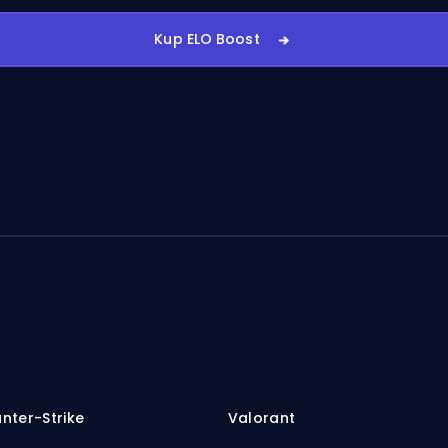
Kup ELO Boost
nter-Strike
Valorant