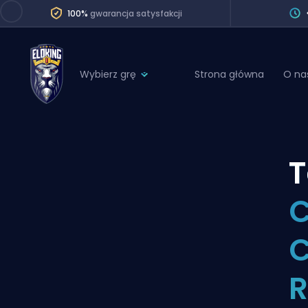
100%
gwarancja satysfakcji
Wybierz grę
Strona główna
O na
League of Legends
League 
Marvel Rivals
SERVICES
Valorant
T
Division Boos
Dota 2
Placements
C
Counter-Strike
Wins
Overwatch 2
C
Coaching
Rocket League
R
Path of Exile 2
Teammate