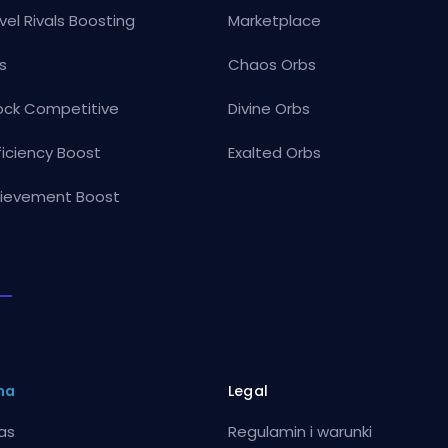
vel Rivals Boosting
Marketplace
s
Chaos Orbs
ock Competitive
Divine Orbs
ficiency Boost
Exalted Orbs
ievement Boost
ma
Legal
as
Regulamin i warunki