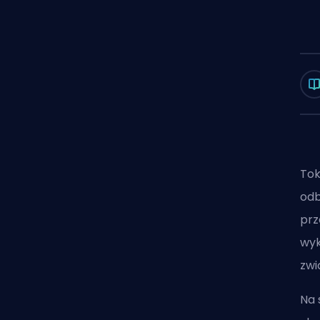
Tok
odb
prz
wyk
zwi
Na 