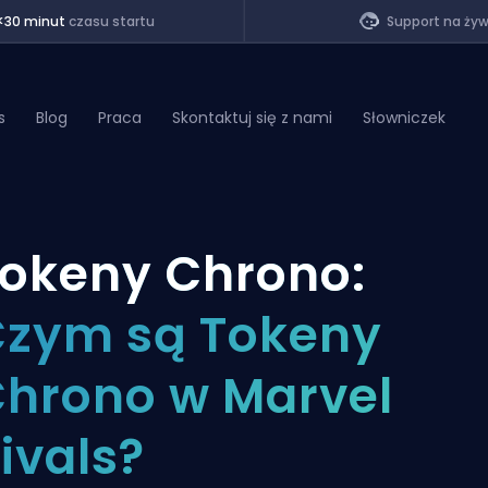
<30 minut
czasu startu
Support na ży
s
Blog
Praca
Skontaktuj się z nami
Słowniczek
of Legends
okeny Chrono:
t
zym są Tokeny
hrono w Marvel
ivals?