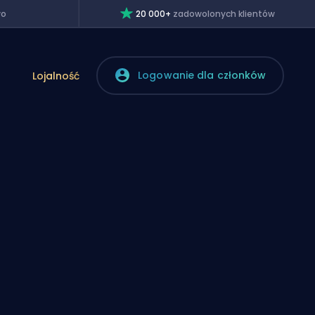
wo
20 000+
zadowolonych klientów
Logowanie dla członków
Lojalność