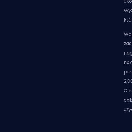
uko
Wyz
któ
War
zas
nag
now
prz
2,0
Cho
odb
uży