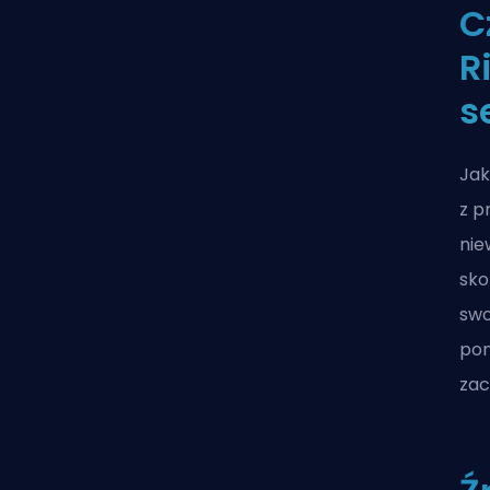
C
R
s
Jak
z p
nie
sko
swo
pon
zac