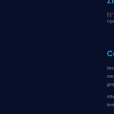
Ź
[1] "
Opr
C
Sko
zac
gra
Alt
bra