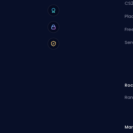
CS2
Pla
Fre
Ser
Roc
Ran
Mar