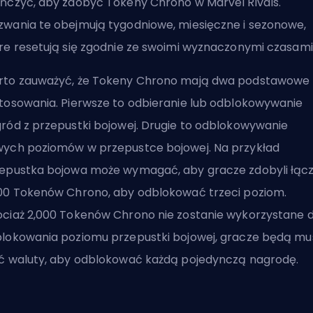
ńczyć, aby zdobyć Tokeny Chrono w Marvel Rivals.
wania te obejmują tygodniowe, miesięczne i sezonowe,
re resetują się zgodnie ze swoimi wyznaczonymi czasami
to zauważyć, że Tokeny Chrono mają dwa podstawowe
tosowania. Pierwsze to odbieranie lub odblokowywanie
ród z przepustki bojowej. Drugie to odblokowywanie
ych poziomów w przepustce bojowej. Na przykład
epustka bojowa może wymagać, aby gracze zdobyli łącz
00 Tokenów Chrono, aby odblokować trzeci poziom.
ciaż 2,000 Tokenów Chrono nie zostanie wykorzystane 
lokowania poziomu przepustki bojowej, gracze będą mus
ć waluty, aby odblokować każdą pojedynczą nagrodę.