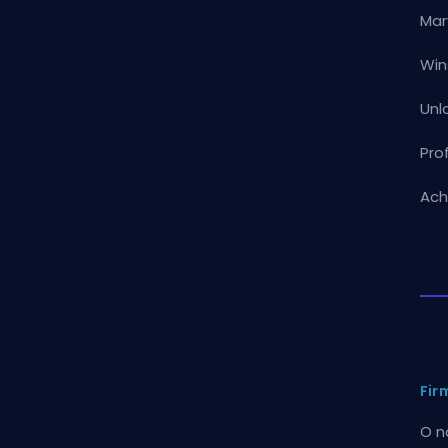
Mar
Win
Unl
Pro
Ach
Fir
O n