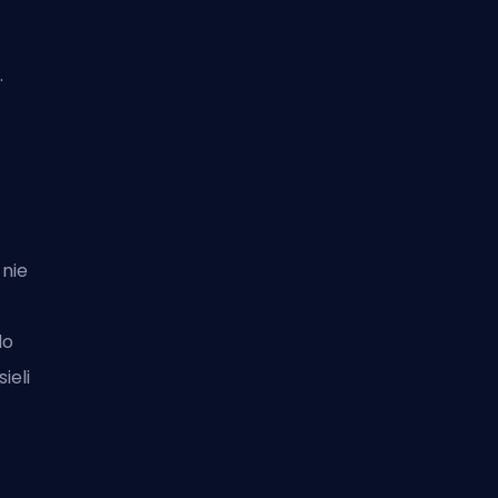
.
nie
do
ieli