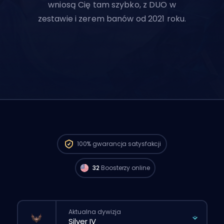
wniosą Cię tam szybko, z DUO w
zestawie i zerem banów od 2021 roku.
Gracze Challenger z regionu North
America są dostępni i mogą zacząć
100%
gwarancja satysfakcji
realizować twoje zamówienie już teraz. 🔥
32
Boosterzy online
Aktualna dywizja