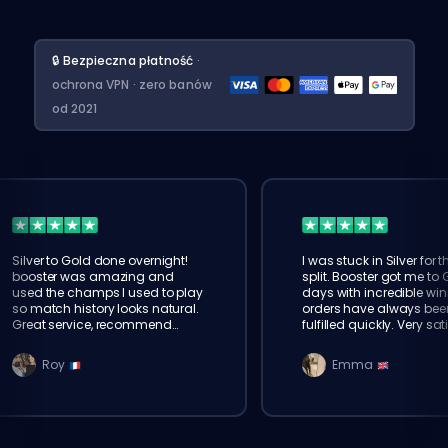
🔒 Bezpieczna płatność
·
ochrona VPN · zero banów
od 2021
Silver to Gold done overnight!
I was stuck in Silver for t
booster was amazing and
split. Booster got me to 
used the champs I used to play
days with incredible win
so match history looks natural.
orders have always bee
Great service, recommend
fulfilled quickly. Very sat
eloking
Roy
Emma