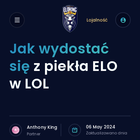
Lojalność
Jak wydostać
się
z piekła ELO
w LOL
06 May 2024
Anthony King
A
Zaktualizowano dnia
Partner