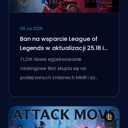
08 Jul 2026
Ban na wsparcie League of
Legends w aktualizacji 25.18 i
flagi boostingu
TL;DR: Nowe egzekwowanie
rankingowe Riot skupia się na
podejrzanych zmianach MMR i za…