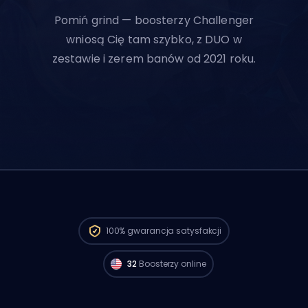
Pomiń grind — boosterzy Challenger
wniosą Cię tam szybko, z DUO w
zestawie i zerem banów od 2021 roku.
Gracze Challenger z regionu North
America są dostępni i mogą zacząć
100%
gwarancja satysfakcji
realizować twoje zamówienie już teraz. 🔥
32
Boosterzy online