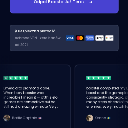
Odpal Boosta Już Teraz
🔒 Bezpieczna płatność
·
ochrona VPN · zero banów
od 2021
Emerald to Diamond done.
booster completed my 
When I say booster was
boost and the gamepla
incredible I mean it — at this elo
consistently strategic, 
games are competitive but he
many steps ahead of t
still had amazing winrate. Very
enemies. every match fe
impressed!
smooth. eloking is the re
Battle Captain
Konno