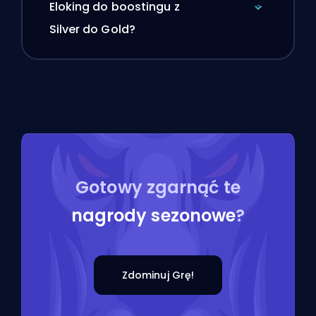
Eloking do boostingu z
Silver do Gold?
Gotowy zgarnąć te
nagrody sezonowe
?
Zdominuj Grę!