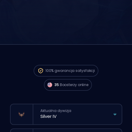
Gracze Challenger z regionu North
America są dostępni i mogą zacząć
100%
gwarancja satysfakcji
realizować twoje zamówienie już teraz. 🔥
35
Boosterzy online
Aktualna dywizja