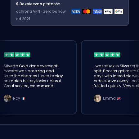
🔒 Bezpieczna płatność
·
ochrona VPN · zero banów
od 2021
Silver to Gold done overnight!
I was stuck in Silver for t
booster was amazing and
split. Booster got me to 
used the champs I used to play
days with incredible win
so match history looks natural.
orders have always bee
Great service, recommend
fulfilled quickly. Very sat
eloking
Roy
Emma