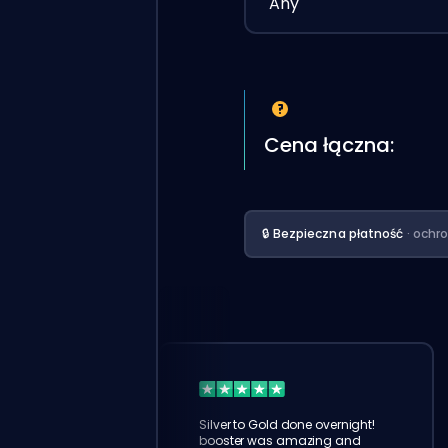
Any
Cena łączna:
🔒 Bezpieczna płatność
· ochr
Silver to Gold done overnight!
booster was amazing and