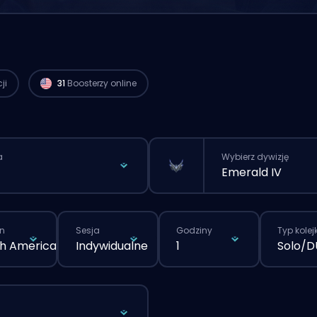
Gracze Challenger z regionu North
America są dostępni i mogą zacząć
realizować twoje zamówienie już teraz. 🔥
ji
31
Boosterzy online
a
Wybierz dywizję
Emerald IV
n
Sesja
Godziny
Typ kolejk
h America
Indywidualne
1
Solo/