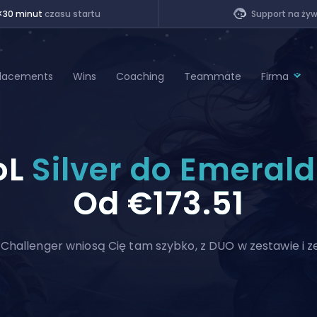
<30 minut
czasu startu
Support na ży
lacements
Wins
Coaching
Teammate
Firma
of Legends
oL
Silver do Emeral
t
Od
€173.51
Challenger wniosą Cię tam szybko, z DUO w zestawie i 