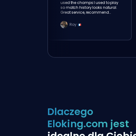
used the champs I used to play
so match history looks natural.
Great service, recommend
eloking
Roy
Dlaczego
Eloking.com jest
idealne dla Ciebi