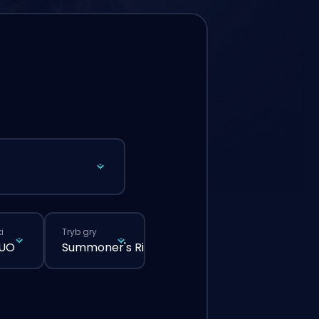
i
Tryb gry
DUO
Summoner's Rift