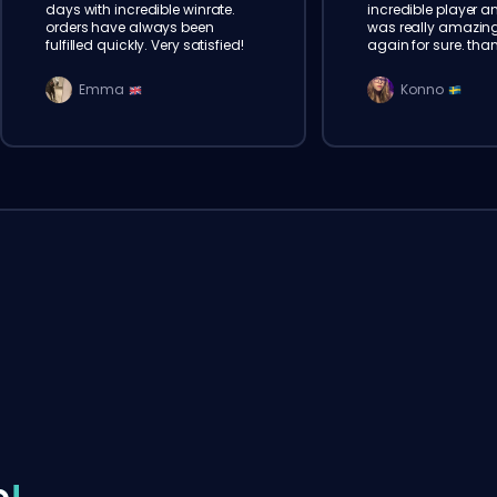
days with incredible winrate.
incredible player a
orders have always been
was really amazing. 
fulfilled quickly. Very satisfied!
again for sure. than
Emma
Konno
e
!