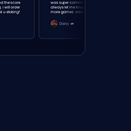
nd the score
was super communicative,
i will order
always let me know how many
k u eloking!
more games. went from Silver 2
to Gold 4 fast 👍
Daisy