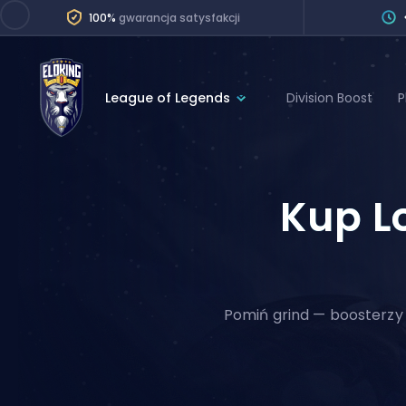
100%
gwarancja satysfakcji
League of Legends
Division Boost
P
League of Legends
League 
Marvel Rivals
SERVICES
Kup L
Valorant
Division Boos
Dota 2
Placements
Counter-Strike
Wins
Overwatch 2
Pomiń grind — boosterzy 
Coaching
Rocket League
Path of Exile 2
Teammate