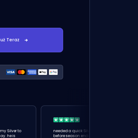
uż Teraz
my Silver to
needed a quick Silver boost
ay. he is
before season ended. booster