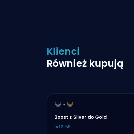
Klienci
Również kupują
Boost z Silver do Gold
od
31.58