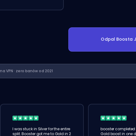
Odpal Boosta J
ona VPN · zero banów od 2021
I was stuck in Silver for the entire
booster completed 
split. Booster got me to Gold in 2
Gold boost in one d