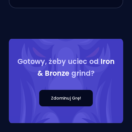
Gotowy, żeby uciec od
Iron
& Bronze
grind?
Zdominuj Grę!