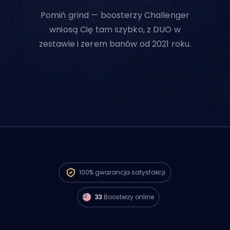
Pomiń grind — boosterzy Challenger
wniosą Cię tam szybko, z DUO w
zestawie i zerem banów od 2021 roku.
Gracze Challenger z regionu North
America są dostępni i mogą zacząć
100%
gwarancja satysfakcji
realizować twoje zamówienie już teraz. 🔥
33
Boosterzy online