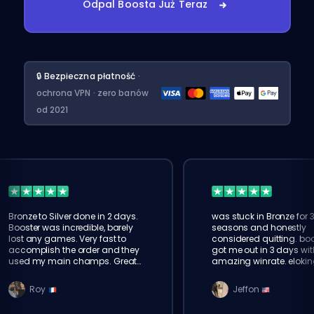
Odpal Boosta Już Teraz
🔒 Bezpieczna płatność
·
ochrona VPN · zero banów
od 2021
Bronze to Silver done in 2 days.
was stuck in Bronze for 
Booster was incredible, barely
seasons and honestly
lost any games. Very fast to
considered quitting. boo
accomplish the order and they
got me out in 3 days wit
used my main champs. Great
amazing winrate. elokin
service!
legit, will order again for
Roy
Jeffon