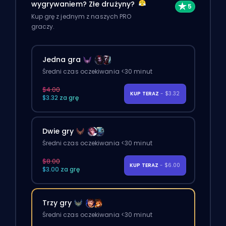
wygrywaniem? Złe drużyny?
Kup grę z jednym z naszych PRO
graczy.
Jedna gra
Średni czas oczekiwania <30 minut
$4.00
KUP TERAZ
- $3.32
$3.32 za grę
Dwie gry
Średni czas oczekiwania <30 minut
$8.00
KUP TERAZ
- $6.00
$3.00 za grę
Trzy gry
Średni czas oczekiwania <30 minut