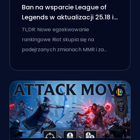
Ban na wsparcie League of
Legends w aktualizacji 25.18 i
flagi boostingu
TL;DR: Nowe egzekwowanie
rankingowe Riot skupia się na
podejrzanych zmianach MMR i za…