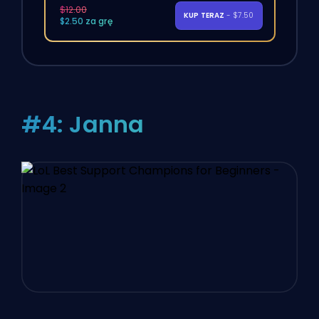
$12.00
KUP TERAZ
- $7.50
$2.50 za grę
#4: Janna