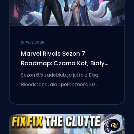
13 Feb 2026
Marvel Rivals Sezon 7
Roadmap: Czarna Kot, Biały
Lis i Wydarzenie Monsters
Sezon 6.5 zadebiutuje jutro z Elsą
Take Manhattan
Bloodstone, ale społeczność już…