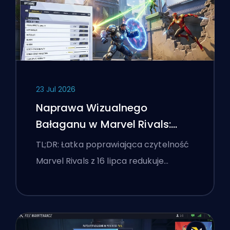
23 Jul 2026
Naprawa Wizualnego
Bałaganu w Marvel Rivals:
Najlepsze Ustawienia
TL;DR: Łatka poprawiająca czytelność
Konkurencyjne Po Łatce z 16
Marvel Rivals z 16 lipca redukuje…
Lipca