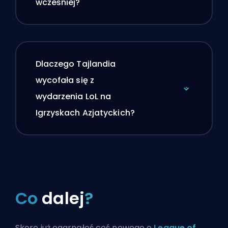
wcześniej?
Dlaczego Tajlandia
wycofała się z
wydarzenia LoL na
Igrzyskach Azjatyckich?
Co
dalej
?
Skoro już ogarnąłeś coś nowego o
League of