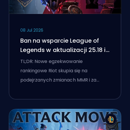
08 Jul 2026
Ban na wsparcie League of
Legends w aktualizacji 25.18 i
flagi boostingu
TL;DR: Nowe egzekwowanie
rankingowe Riot skupia się na
podejrzanych zmianach MMR i za…