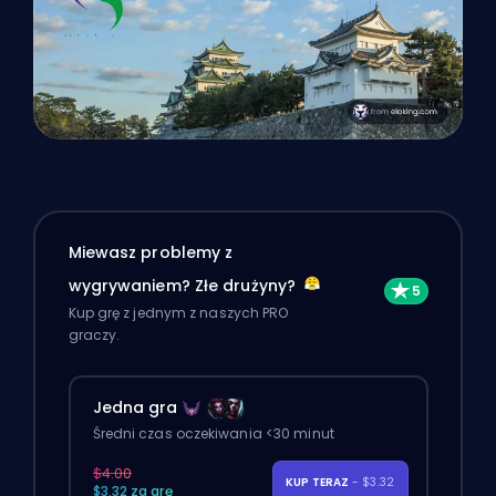
Miewasz problemy z
wygrywaniem? Złe drużyny?
Kup grę z jednym z naszych PRO
graczy.
Jedna gra
Średni czas oczekiwania <30 minut
$4.00
KUP TERAZ
- $3.32
$3.32 za grę