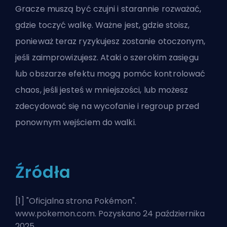
Gracze muszą być czujni i starannie rozważać,
gdzie toczyć walkę. Ważne jest, gdzie stoisz,
ponieważ teraz ryzykujesz zostanie otoczonym,
jeśli zaimprowizujesz. Ataki o szerokim zasięgu
lub obszarze efektu mogą pomóc kontrolować
chaos, jeśli jesteś w mniejszości, lub możesz
zdecydować się na wycofanie i regroup przed
ponownym wejściem do walki.
Źródła
[1] "
Oficjalna strona Pokémon
".
www.pokemon.com. Pozyskano 24 października
2025