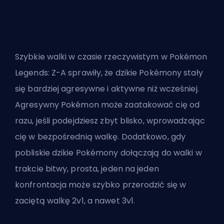
Szybkie walki w czasie rzeczywistym w Pokémon
Legends: Z-A sprawiły, że dzikie Pokémony stały
się bardziej agresywne i aktywne niż wcześniej.
Agresywny Pokémon może zaatakować cię od
razu, jeśli podejdziesz zbyt blisko, wprowadzając
cię w bezpośrednią walkę. Dodatkowo, gdy
pobliskie dzikie Pokémony dołączają do walki w
trakcie bitwy, prosta, jeden na jeden
konfrontacja może szybko przerodzić się w
zaciętą walkę 2v1, a nawet 3v1.