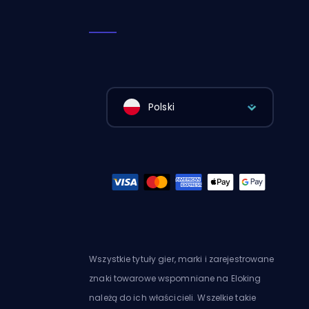
Polski
Wszystkie tytuły gier, marki i zarejestrowane
znaki towarowe wspomniane na Eloking
należą do ich właścicieli. Wszelkie takie