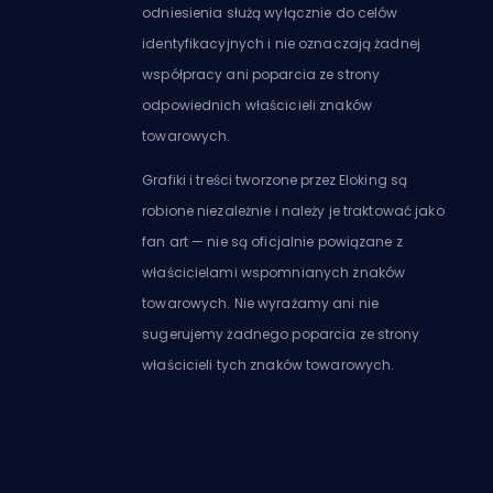
odniesienia służą wyłącznie do celów
identyfikacyjnych i nie oznaczają żadnej
współpracy ani poparcia ze strony
odpowiednich właścicieli znaków
towarowych.
Grafiki i treści tworzone przez Eloking są
robione niezależnie i należy je traktować jako
fan art — nie są oficjalnie powiązane z
właścicielami wspomnianych znaków
towarowych. Nie wyrażamy ani nie
sugerujemy żadnego poparcia ze strony
właścicieli tych znaków towarowych.