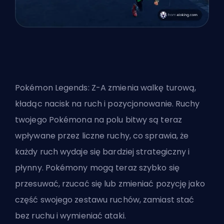
Pokémon Legends: Z-A zmienia walkę turową,
kładąc nacisk na ruch i pozycjonowanie. Ruchy
twojego Pokémona na polu bitwy są teraz
wpływane przez liczne ruchy, co sprawia, że
każdy ruch wydaje się bardziej strategiczny i
płynny. Pokémony mogą teraz szybko się
przesuwać, rzucać się lub zmieniać pozycję jako
część swojego zestawu ruchów, zamiast stać
bez ruchu i wymieniać ataki.