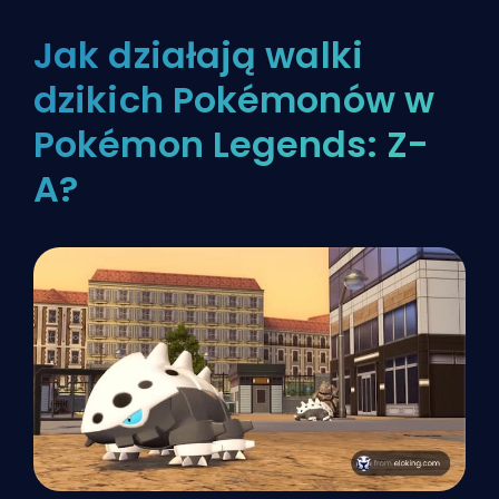
Jak działają walki
dzikich Pokémonów w
Pokémon Legends: Z-
A?