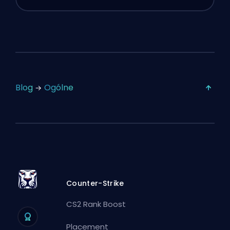
Blog
Ogólne
Counter-Strike
CS2 Rank Boost
Placement