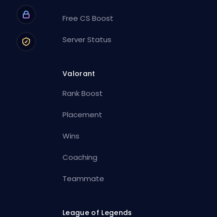
Free CS Boost
Server Status
Valorant
Rank Boost
Placement
Wins
Coaching
Teammate
League of Legends