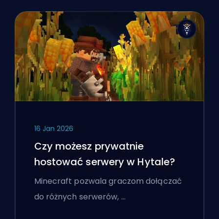
16 Jan 2026
Czy możesz prywatnie
hostować serwery w Hytale?
Minecraft pozwala graczom dołączać
do różnych serwerów, …