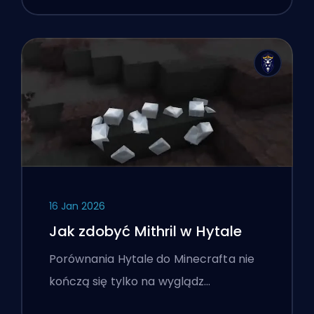
16 Jan 2026
Jak zdobyć Mithril w Hytale
Porównania Hytale do Minecrafta nie
kończą się tylko na wyglądz…