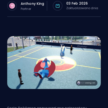
03 Feb 2026
Anthony King
A
Zaktualizowano dnia
Partner