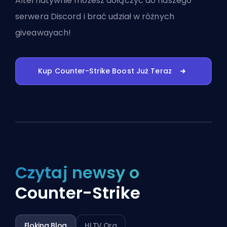
Alternatywnie możesz
dołączyć do naszego
serwera Discord
i brać udział w różnych
giveawayach!
Kup Counter-Strike Boost Już Teraz
Czytaj newsy o
Counter-Strike
Eloking Blog
HLTV.org