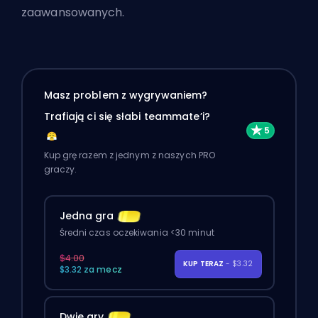
zaawansowanych.
Masz problem z wygrywaniem?
Trafiają ci się słabi teammate’i?
Kup grę razem z jednym z naszych PRO
graczy.
Jedna gra
Średni czas oczekiwania <30 minut
$4.00
KUP TERAZ
- $3.32
$3.32 za mecz
Dwie gry