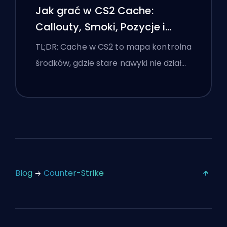
Jak grać w CS2 Cache:
Callouty, Smoki, Pozycje i
Wskazówki Premier
TL;DR: Cache w CS2 to mapa kontrolna
środków, gdzie stare nawyki nie dział…
Blog
Counter-Strike