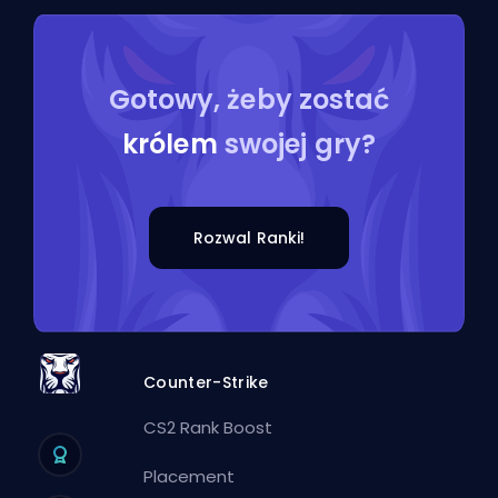
Gotowy, żeby zostać
królem
swojej gry?
Rozwal Ranki!
Counter-Strike
CS2 Rank Boost
Placement