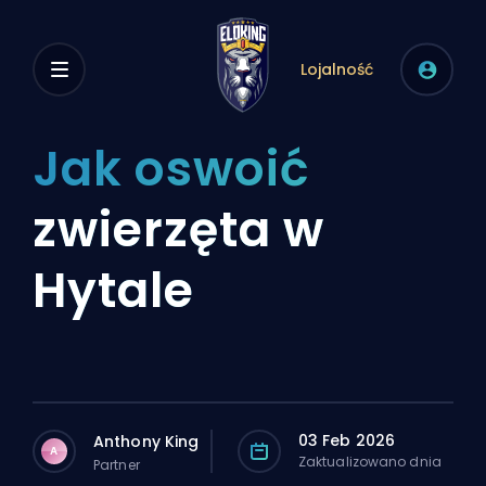
Lojalność
Jak oswoić
zwierzęta w
Hytale
03 Feb 2026
Anthony King
A
Zaktualizowano dnia
Partner