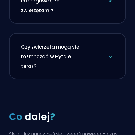
interagować ze
zwierzętami?
Czy zwierzęta mogą się
rozmnażać w Hytale
teraz?
Co
dalej
?
Skoro już nauczyłeś się czegoś nowego – czas