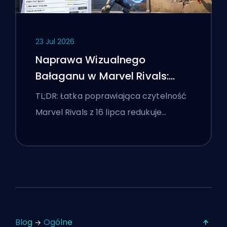
23 Jul 2026
Naprawa Wizualnego
Bałaganu w Marvel Rivals:
Najlepsze Ustawienia
TL;DR: Łatka poprawiająca czytelność
Konkurencyjne Po Łatce z 16
Marvel Rivals z 16 lipca redukuje…
Lipca
Blog
Ogólne