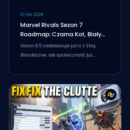
13 Feb 2026
Marvel Rivals Sezon 7
Roadmap: Czarna Kot, Biały
Lis i Wydarzenie Monsters
Sezon 6.5 zadebiutuje jutro z Elsą
Take Manhattan
Bloodstone, ale społeczność już…