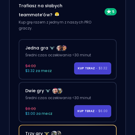
Trafiasz na słabych
teammate’ów?
Kup grę razem z jednym z naszych PRO
graczy.
Jedna gra
Średni czas oczekiwania <30 minut
$4.00
KUP TERAZ
- $3.32
$3.32 za mecz
Dwie gry
Średni czas oczekiwania <30 minut
$8.00
KUP TERAZ
- $6.00
$3.00 za mecz
Trzy gry