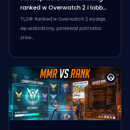
ranked w Overwatch 2 i lobby
'stomp'
TL;DR: Ranked w Overwatch 2 wydaje
się uszkodzony, ponieważ potrzeba
zrów…