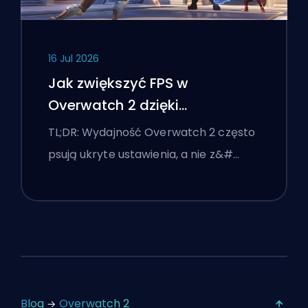
16 Jul 2026
Jak zwiększyć FPS w
Overwatch 2 dzięki
najlepszym ustawieniom
TL;DR: Wydajność Overwatch 2 często
psują ukryte ustawienia, a nie z&#…
Blog
Overwatch 2