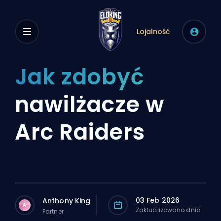
Lojalność
Jak zdobyć
nawilżacze w
Arc Raiders
03 Feb 2026
Anthony King
A
Zaktualizowano dnia
Partner