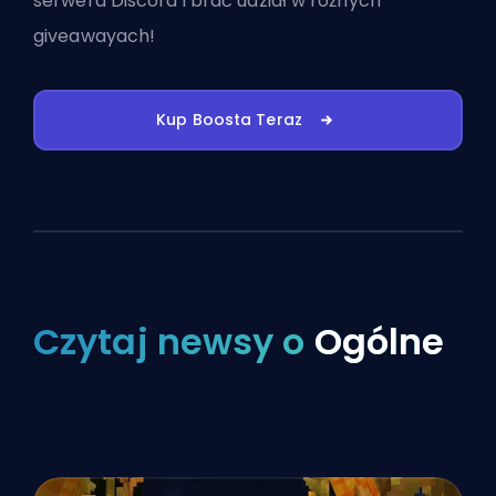
serwera Discord
i brać udział w różnych
giveawayach!
Kup Boosta Teraz
Czytaj newsy o
Ogólne